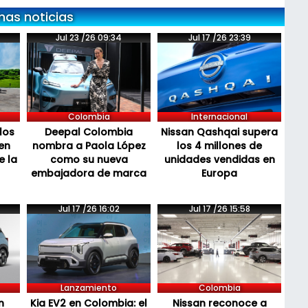
mas noticias
Jul 23 /26 09:34
Jul 17 /26 23:39
Colombia
Internacional
los
Deepal Colombia
Nissan Qashqai supera
en
nombra a Paola López
los 4 millones de
e la
como su nueva
unidades vendidas en
embajadora de marca
Europa
Jul 17 /26 16:02
Jul 17 /26 15:58
Lanzamiento
Colombia
n
Kia EV2 en Colombia: el
Nissan reconoce a