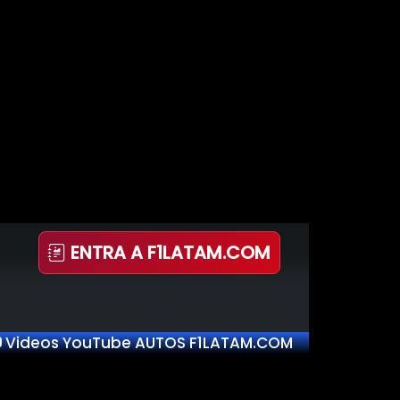
ENTRA A F1LATAM.COM
Videos YouTube AUTOS F1LATAM.COM