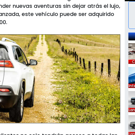
er nuevas aventuras sin dejar atrás el lujo,
anzada, este vehículo puede ser adquirido
00.
C
Int
La
La