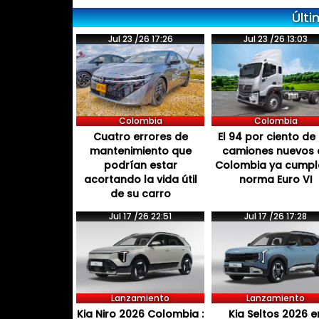
Últi
Jul 23 /26 17:26
Jul 23 /26 13:03
Colombia
Colombia
Cuatro errores de
El 94 por ciento de 
mantenimiento que
camiones nuevos 
podrían estar
Colombia ya cumpl
acortando la vida útil
norma Euro VI
de su carro
Jul 17 /26 22:51
Jul 17 /26 17:28
Lanzamiento
Lanzamiento
Kia Niro 2026 Colombia :
Kia Seltos 2026 e