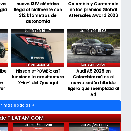
eva
nuevo SUV eléctrico
Colombia y Guatemala
ogía
llega oficialmente con
en los premios Global
312 kilómetros de
Aftersales Award 2026
autonomía
Jul 16 /26 16:47
Jul 16 /26 15:03
Internacional
Lanzamiento
cibe
Nissan e-POWER: así
Audi A5 2026 en
funciona la arquitectura
Colombia: así es el
de
X-in-1 del Qashqai
nuevo sedán híbrido
wer
ligero que reemplaza al
A4
r más noticias +
 de F1LATAM.COM
Jul 26 /26 15:38
Jul 26 /26 03:15