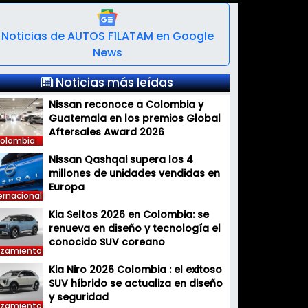
Noticias de AUTOS F1LATAM en Google
News
Noticias más leídas
Nissan reconoce a Colombia y
Guatemala en los premios Global
Aftersales Award 2026
olombia
Nissan Qashqai supera los 4
millones de unidades vendidas en
Europa
ernacional
Kia Seltos 2026 en Colombia: se
renueva en diseño y tecnología el
conocido SUV coreano
nzamiento
Kia Niro 2026 Colombia : el exitoso
SUV híbrido se actualiza en diseño
y seguridad
nzamiento