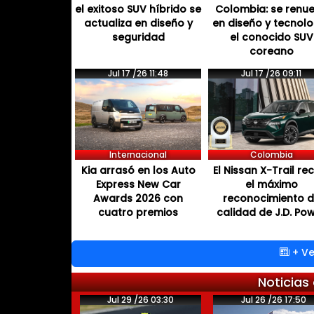
el exitoso SUV híbrido se
Colombia: se renu
actualiza en diseño y
en diseño y tecnol
seguridad
el conocido SUV
coreano
Jul 17 /26 11:48
Jul 17 /26 09:11
Internacional
Colombia
Kia arrasó en los Auto
El Nissan X-Trail re
Express New Car
el máximo
Awards 2026 con
reconocimiento 
cuatro premios
calidad de J.D. Po
+ Ve
Noticias
Jul 29 /26 03:30
Jul 26 /26 17:50