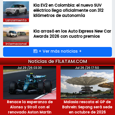
Kia EV2 en Colombia: el nuevo SUV
eléctrico llega oficialmente con 312
kilómetros de autonomía
Lanzamiento
Kia arrasó en los Auto Express New Car
Awards 2026 con cuatro premios
Internacional
+ Ver más noticias +
Noticias de F1LATAM.COM
Jul 29 /26 03:30
Jul 26 /26 17:50
Renace la esperanza de
Malasia rescata el GP de
Alonso y Stroll con el
Bahrein: Sepang será sede
renovado Aston Martin
en octubre de 2026