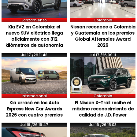
Lanzamiento
Colombia
Kia EV2 en Colombia: el
Nissan reconoce a Colombia
nuevo SUV eléctrico llega
y Guatemala en los premios
oficialmente con 312
Global Aftersales Award
kilómetros de autonomía
2026
Jul 17 /26 11:48
Jul 17 /26 09:11
Internacional
Colombia
Kia arrasó en los Auto
El Nissan X-Trail recibe el
Express New Car Awards
máximo reconocimiento de
2026 con cuatro premios
calidad de J.D. Power
Jul 16 /26 16:47
Jul 16 /26 15:03