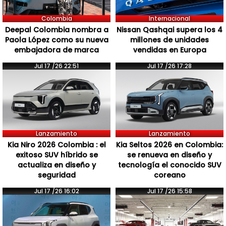
Colombia
Internacional
Deepal Colombia nombra a
Nissan Qashqai supera los 4
Paola López como su nueva
millones de unidades
embajadora de marca
vendidas en Europa
Jul 17 /26 22:51
Jul 17 /26 17:28
Lanzamiento
Lanzamiento
Kia Niro 2026 Colombia : el
Kia Seltos 2026 en Colombia:
exitoso SUV híbrido se
se renueva en diseño y
actualiza en diseño y
tecnología el conocido SUV
seguridad
coreano
Jul 17 /26 16:02
Jul 17 /26 15:58