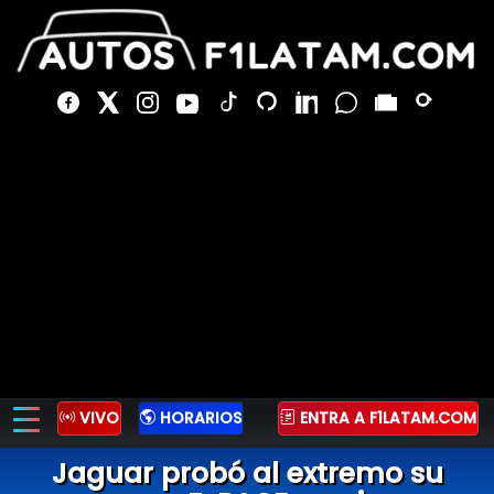
VIVO
HORARIOS
ENTRA A F1LATAM.COM
Jaguar probó al extremo su