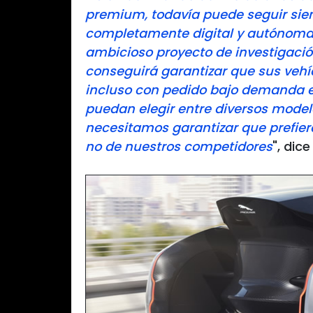
premium, todavía puede seguir sie
completamente digital y autónoma. 
ambicioso proyecto de investigac
conseguirá garantizar que sus vehíc
incluso con pedido bajo demanda e
puedan elegir entre diversos model
necesitamos garantizar que prefier
no de nuestros competidores
", dic