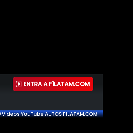
ENTRA A F1LATAM.COM
Videos YouTube AUTOS F1LATAM.COM