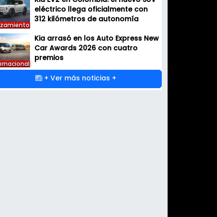
Kia EV2 en Colombia: el nuevo SUV
eléctrico llega oficialmente con
312 kilómetros de autonomía
nzamiento
Kia arrasó en los Auto Express New
Car Awards 2026 con cuatro
premios
ernacional
+ Ver más noticias +