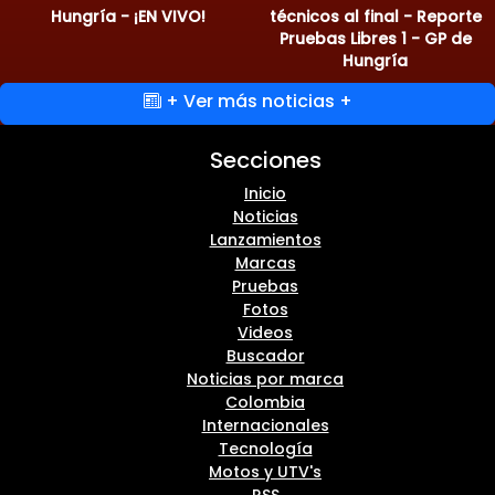
Hungría - ¡EN VIVO!
técnicos al final - Reporte
Pruebas Libres 1 - GP de
Hungría
+ Ver más noticias +
Secciones
Inicio
Noticias
Lanzamientos
Marcas
Pruebas
Fotos
Videos
Buscador
Noticias por marca
Colombia
Internacionales
Tecnología
Motos y UTV's
RSS