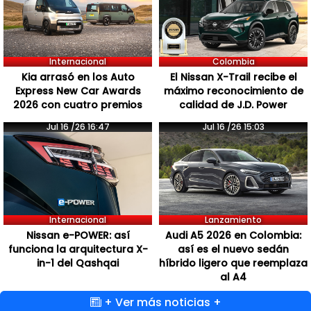
Internacional
Colombia
Kia arrasó en los Auto
El Nissan X-Trail recibe el
Express New Car Awards
máximo reconocimiento de
2026 con cuatro premios
calidad de J.D. Power
Jul 16 /26 16:47
Jul 16 /26 15:03
Internacional
Lanzamiento
Nissan e-POWER: así
Audi A5 2026 en Colombia:
funciona la arquitectura X-
así es el nuevo sedán
in-1 del Qashqai
híbrido ligero que reemplaza
al A4
+ Ver más noticias +