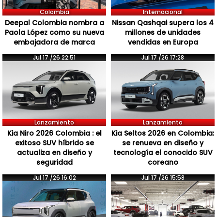
Colombia
Internacional
Deepal Colombia nombra a
Nissan Qashqai supera los 4
Paola López como su nueva
millones de unidades
embajadora de marca
vendidas en Europa
Jul 17 /26 22:51
Jul 17 /26 17:28
Lanzamiento
Lanzamiento
Kia Niro 2026 Colombia : el
Kia Seltos 2026 en Colombia:
exitoso SUV híbrido se
se renueva en diseño y
actualiza en diseño y
tecnología el conocido SUV
seguridad
coreano
Jul 17 /26 16:02
Jul 17 /26 15:58