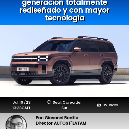
generación totalmente
rediseñado y con mayor
tecnología
Jul 19 /23
Seúl, Corea del
Hyundai
13:38GMT
Sur
Por: Giovanni Bonilla
Director AUTOS F1LATAM