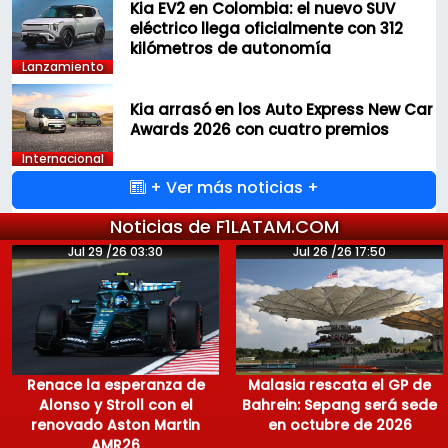
Kia EV2 en Colombia: el nuevo SUV
eléctrico llega oficialmente con 312
kilómetros de autonomía
Lanzamiento
Kia arrasó en los Auto Express New Car
Awards 2026 con cuatro premios
Internacional
+ Ver más noticias +
Noticias de F1LATAM.COM
Jul 29 /26 03:30
Jul 26 /26 17:50
Renace la esperanza de
Malasia rescata el GP de
Alonso y Stroll con el
Bahrein: Sepang será sede
renovado Aston Martin
en octubre de 2026
AMR26