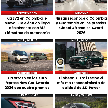
Lanzamiento
Colombia
Kia EV2 en Colombia: el
Nissan reconoce a Colombia
nuevo SUV eléctrico llega
y Guatemala en los premios
oficialmente con 312
Global Aftersales Award
kilómetros de autonomía
2026
Jul 17 /26 11:48
Jul 17 /26 09:11
Internacional
Colombia
Kia arrasó en los Auto
El Nissan X-Trail recibe el
Express New Car Awards
máximo reconocimiento de
2026 con cuatro premios
calidad de J.D. Power
Jul 16 /26 16:47
Jul 16 /26 15:03