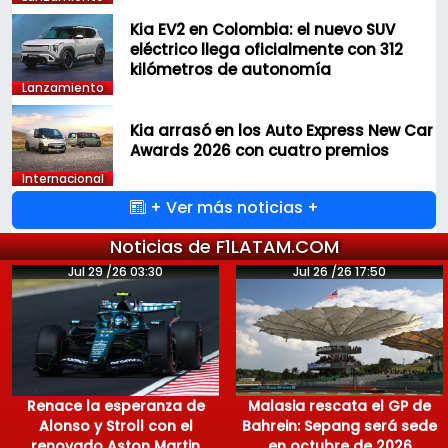
Kia EV2 en Colombia: el nuevo SUV
eléctrico llega oficialmente con 312
kilómetros de autonomía
Lanzamiento
Kia arrasó en los Auto Express New Car
Awards 2026 con cuatro premios
Internacional
+ Ver más noticias +
Noticias de F1LATAM.COM
Jul 29 /26 03:30
Jul 26 /26 17:50
Renace la esperanza de
Malasia rescata el GP de
Alonso y Stroll con el
Bahrein: Sepang será sede
renovado Aston Martin
en octubre de 2026