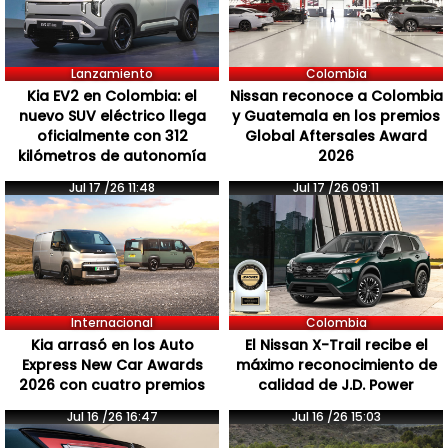
Lanzamiento
Colombia
Kia EV2 en Colombia: el
Nissan reconoce a Colombia
nuevo SUV eléctrico llega
y Guatemala en los premios
oficialmente con 312
Global Aftersales Award
kilómetros de autonomía
2026
Jul 17 /26 11:48
Jul 17 /26 09:11
Internacional
Colombia
Kia arrasó en los Auto
El Nissan X-Trail recibe el
Express New Car Awards
máximo reconocimiento de
2026 con cuatro premios
calidad de J.D. Power
Jul 16 /26 16:47
Jul 16 /26 15:03