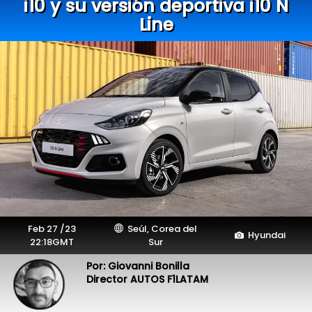
i10 y su versión deportiva i10 N
Line
Feb 27 /23
Seúl, Corea del
Hyundai
22:18GMT
Sur
Por: Giovanni Bonilla
Director AUTOS F1LATAM