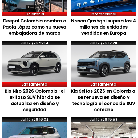
Colombia
Internacional
Deepal Colombia nombra a
Nissan Qashqai supera los 4
Paola López como su nueva
millones de unidades
embajadora de marca
vendidas en Europa
Jul 17 /26 22:51
Jul 17 /26 17:28
Lanzamiento
Lanzamiento
Kia Niro 2026 Colombia : el
Kia Seltos 2026 en Colombia:
exitoso SUV híbrido se
se renueva en diseño y
actualiza en diseño y
tecnología el conocido SUV
seguridad
coreano
Jul 17 /26 16:02
Jul 17 /26 15:58