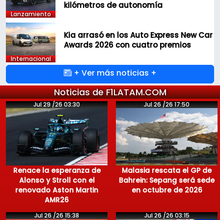
kilómetros de autonomía
Lanzamiento
Kia arrasó en los Auto Express New Car
Awards 2026 con cuatro premios
Internacional
+ Ver más noticias +
Noticias de F1LATAM.COM
Jul 29 /26 03:30
Jul 26 /26 17:50
Renace la esperanza de
Malasia rescata el GP de
Alonso y Stroll con el
Bahrein: Sepang será sede
renovado Aston Martin
en octubre de 2026
AMR26
Jul 26 /26 15:38
Jul 26 /26 03:15