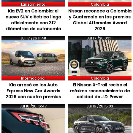
Lanzamiento
Colombia
Kia EV2 en Colombia: el
Nissan reconoce a Colombia
nuevo SUV eléctrico llega
y Guatemala en los premios
oficialmente con 312
Global Aftersales Award
kilómetros de autonomía
2026
Jul 17 /26 11:48
Jul 17 /26 09:11
Internacional
Colombia
Kia arrasó en los Auto
El Nissan X-Trail recibe el
Express New Car Awards
máximo reconocimiento de
2026 con cuatro premios
calidad de J.D. Power
Jul 16 /26 16:47
Jul 16 /26 15:03