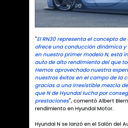
"
El RN30 representa el concepto de 
ofrece una conducción dinámica y d
en nuestro primer modelo N, está i
auto de alto rendimiento del que to
Hemos aprovechado nuestra experie
nuestros éxitos en el campo de la 
gracias a una irresistible mezcla de
que N de Hyundai lucha por consegu
prestaciones
", comentó Albert Bier
rendimiento en Hyundai Motor.
Hyundai N se lanzó en el Salón del 