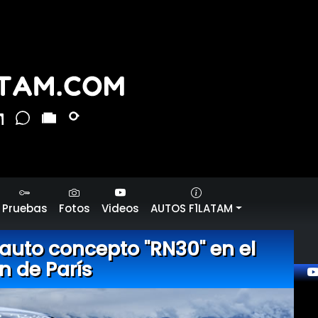
Pruebas
Fotos
Videos
AUTOS F1LATAM
auto concepto "RN30" en el
n de París