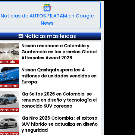
Noticias de AUTOS F1LATAM en Google
News
Noticias más leídas
Nissan reconoce a Colombia y
Guatemala en los premios Global
Aftersales Award 2026
olombia
Nissan Qashqai supera los 4
millones de unidades vendidas en
Europa
ernacional
Kia Seltos 2026 en Colombia: se
renueva en diseño y tecnología el
conocido SUV coreano
nzamiento
Kia Niro 2026 Colombia : el exitoso
SUV híbrido se actualiza en diseño
y seguridad
nzamiento