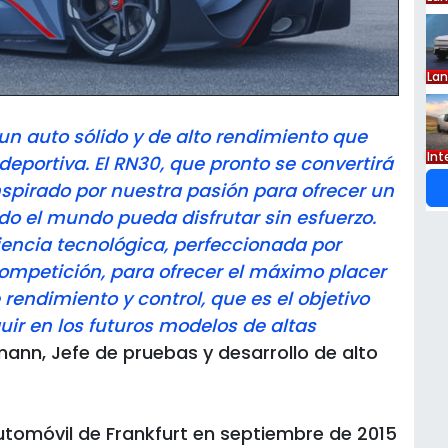
La
un auto sólido y de alto rendimiento que
Int
eportiva. El RN30, que pronto se convertirá
nspirado por nuestra pasión para ofrecer un
do el mundo pueda disfrutar sin esfuerzo.
ncia tecnológica, perfeccionada por
competición, para ofrecer el máximo placer
 rendimiento y control, que es el objetivo
ir en los futuros modelos de altas
mann, Jefe de pruebas y desarrollo de alto
Automóvil de Frankfurt en septiembre de 2015