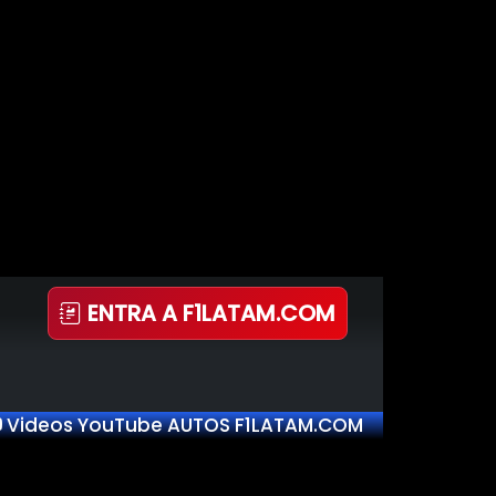
ENTRA A F1LATAM.COM
Videos YouTube AUTOS F1LATAM.COM