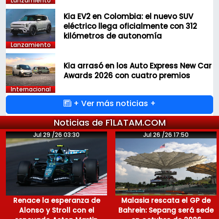
Lanzamiento
Kia EV2 en Colombia: el nuevo SUV
eléctrico llega oficialmente con 312
kilómetros de autonomía
Lanzamiento
Kia arrasó en los Auto Express New Car
Awards 2026 con cuatro premios
Internacional
+ Ver más noticias +
Noticias de F1LATAM.COM
Jul 29 /26 03:30
Jul 26 /26 17:50
Renace la esperanza de
Malasia rescata el GP de
Alonso y Stroll con el
Bahrein: Sepang será sede