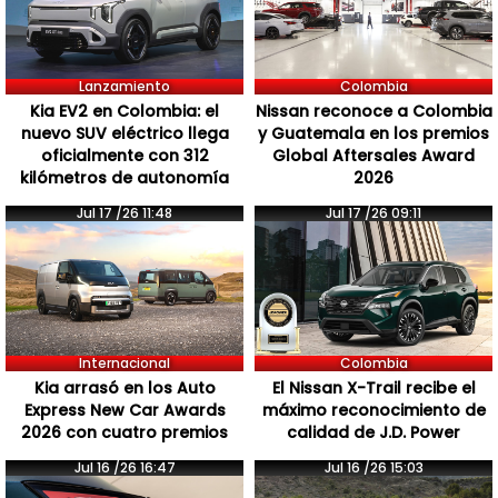
Lanzamiento
Colombia
Kia EV2 en Colombia: el
Nissan reconoce a Colombia
nuevo SUV eléctrico llega
y Guatemala en los premios
oficialmente con 312
Global Aftersales Award
kilómetros de autonomía
2026
Jul 17 /26 11:48
Jul 17 /26 09:11
Internacional
Colombia
Kia arrasó en los Auto
El Nissan X-Trail recibe el
Express New Car Awards
máximo reconocimiento de
2026 con cuatro premios
calidad de J.D. Power
Jul 16 /26 16:47
Jul 16 /26 15:03