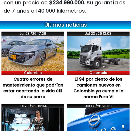
con un precio de
$234.990.000
. Su garantía es
de 7 años o 140.000 kilómetros.
Últimas noticias
Jul 23 /26 17:26
Jul 23 /26 13:03
Colombia
Colombia
Cuatro errores de
El 94 por ciento de los
mantenimiento que podrían
camiones nuevos en
estar acortando la vida útil
Colombia ya cumple la
de su carro
norma Euro VI
Jul 23 /26 09:34
Jul 17 /26 23:39