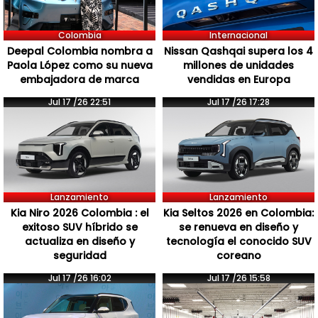
Colombia
Internacional
Deepal Colombia nombra a
Nissan Qashqai supera los 4
Paola López como su nueva
millones de unidades
embajadora de marca
vendidas en Europa
Jul 17 /26 22:51
Jul 17 /26 17:28
Lanzamiento
Lanzamiento
Kia Niro 2026 Colombia : el
Kia Seltos 2026 en Colombia:
exitoso SUV híbrido se
se renueva en diseño y
actualiza en diseño y
tecnología el conocido SUV
seguridad
coreano
Jul 17 /26 16:02
Jul 17 /26 15:58