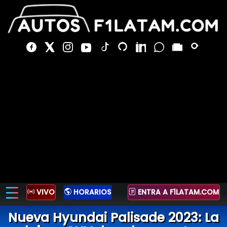
VIVO
HORARIOS
ENTRA A F1LATAM.COM
Nueva Hyundai Palisade 2023: La