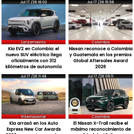
Jul 17 /26 16:02
Jul 17 /26 15:58
Lanzamiento
Colombia
Kia EV2 en Colombia: el
Nissan reconoce a Colombia
nuevo SUV eléctrico llega
y Guatemala en los premios
oficialmente con 312
Global Aftersales Award
kilómetros de autonomía
2026
Jul 17 /26 11:48
Jul 17 /26 09:11
Internacional
Colombia
Kia arrasó en los Auto
El Nissan X-Trail recibe el
Express New Car Awards
máximo reconocimiento de