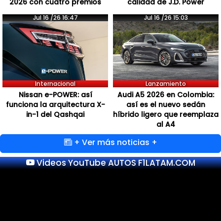
2026 con cuatro premios
calidad de J.D. Power
Jul 16 /26 16:47
Jul 16 /26 15:03
Internacional
Lanzamiento
Nissan e-POWER: así
Audi A5 2026 en Colombia:
funciona la arquitectura X-
así es el nuevo sedán
in-1 del Qashqai
híbrido ligero que reemplaza
al A4
+ Ver más noticias +
Videos YouTube AUTOS F1LATAM.COM