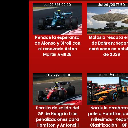
Jul 29 /26 03:30
Jul 26 /26 17:50
Renace la esperanza
Malasia rescata el
de Alonso y Stroll con
de Bahrein: Sepa
el renovado Aston
será sede en octu
Martin AMR26
de 2026
Jul 25 /26 18:01
Jul 25 /26 15:38
Parrilla de salida del
Norris le arrebata
GP de Hungría tras
pole a Hamilton po
penalizaciones para
milésimas- Repor
Hamilton y Antonelli
Clasificación - GP