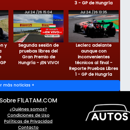
3 - GP de Hungría
Jul 24 /26 15:04
Jul 24 /26 13:35
on y
Segunda sesión de
Leclerc adelante
a
pruebas libres del
aunque con
e
Gran Premio de
inconvenientes
 GP
Hungría - ¡EN VIVO!
técnicos al final -
Reporte Pruebas Libres
1 - GP de Hungría
r más noticias +
Sobre F1LATAM.COM
¿Quiénes somos?
Condiciones de Uso
Políticas de Privacidad
Contacto