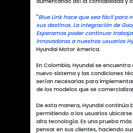
aumentando así la confiabilidad y la
"
Blue Link hace que sea fácil para 
sus destinos. La integración de Go
Esperamos poder continuar trabaja
innovadoras a nuestros usuarios H
Hyundai Motor America.
En Colombia, Hyundai se encuentra 
nuevo sistema y las condiciones té
serían necesarias para implementar 
de los modelos que se comercializan
De esta manera, Hyundai continúa 
permitiendo a los usuarios ubicarse
alta tecnología. Es una prueba más
pensar en sus clientes, haciendo su