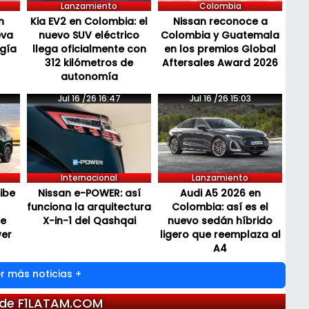
Lanzamiento
Colombia
n
Kia EV2 en Colombia: el
Nissan reconoce a
eva
nuevo SUV eléctrico
Colombia y Guatemala
ogía
llega oficialmente con
en los premios Global
312 kilómetros de
Aftersales Award 2026
autonomía
Jul 16 /26 16:47
Jul 16 /26 15:03
Internacional
Lanzamiento
cibe
Nissan e-POWER: así
Audi A5 2026 en
funciona la arquitectura
Colombia: así es el
de
X-in-1 del Qashqai
nuevo sedán híbrido
wer
ligero que reemplaza al
A4
r más noticias +
 de F1LATAM.COM