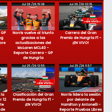
Jul 26 /26 15:38
Jul 26 /26 03:15
 GP
Norris vuelve al triunfo
Carrera del Gran
ng
gracias a las
Premio de Hungría F1 -
bre
actualizaciones del
¡EN VIVO!
McLaren MCL40 -
Reporte Carrera - GP
de Hungría
Jul 25 /26 13:55
Jul 25 /26 11:57
 la
Clasificación del Gran
Norris lidera la sesión
r 12
Premio de Hungría F1 -
por delante de
te
¡EN VIVO!
Hamilton y Antonelli -
 de
Reporte Pruebas Libres