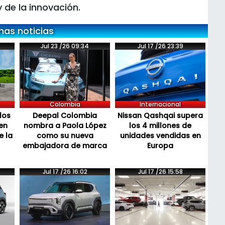
y de la innovación.
mas noticias
Jul 23 /26 09:34
Jul 17 /26 23:39
Colombia
Internacional
los
Deepal Colombia
Nissan Qashqai supera
en
nombra a Paola López
los 4 millones de
e la
como su nueva
unidades vendidas en
embajadora de marca
Europa
Jul 17 /26 16:02
Jul 17 /26 15:58