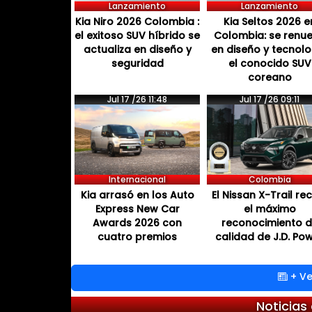
Lanzamiento
Lanzamiento
Kia Niro 2026 Colombia :
Kia Seltos 2026 e
el exitoso SUV híbrido se
Colombia: se renu
actualiza en diseño y
en diseño y tecnol
seguridad
el conocido SUV
coreano
Jul 17 /26 11:48
Jul 17 /26 09:11
Internacional
Colombia
Kia arrasó en los Auto
El Nissan X-Trail re
Express New Car
el máximo
Awards 2026 con
reconocimiento 
cuatro premios
calidad de J.D. Po
+ Ve
Noticias