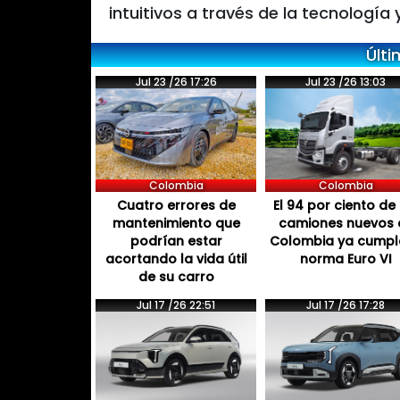
intuitivos a través de la tecnología 
Últi
Jul 23 /26 17:26
Jul 23 /26 13:03
Colombia
Colombia
Cuatro errores de
El 94 por ciento de 
mantenimiento que
camiones nuevos 
podrían estar
Colombia ya cumpl
acortando la vida útil
norma Euro VI
de su carro
Jul 17 /26 22:51
Jul 17 /26 17:28