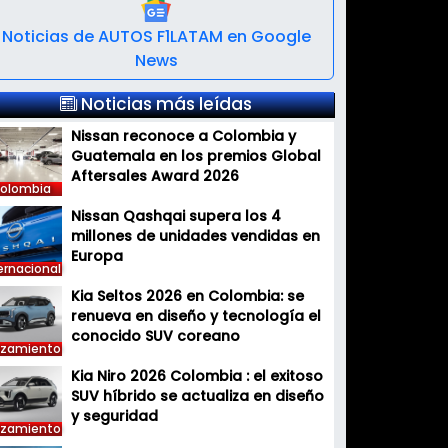
Noticias de AUTOS F1LATAM en Google
News
Noticias más leídas
Nissan reconoce a Colombia y
Guatemala en los premios Global
Aftersales Award 2026
olombia
Nissan Qashqai supera los 4
millones de unidades vendidas en
Europa
ernacional
Kia Seltos 2026 en Colombia: se
renueva en diseño y tecnología el
conocido SUV coreano
nzamiento
Kia Niro 2026 Colombia : el exitoso
SUV híbrido se actualiza en diseño
y seguridad
nzamiento