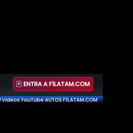
ENTRA A F1LATAM.COM
Videos YouTube AUTOS F1LATAM.COM