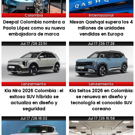
Colombia
Internacional
Deepal Colombia nombra a
Nissan Qashqai supera los 4
Paola López como su nueva
millones de unidades
embajadora de marca
vendidas en Europa
Jul 17 /26 22:51
Jul 17 /26 17:28
Lanzamiento
Lanzamiento
Kia Niro 2026 Colombia : el
Kia Seltos 2026 en Colombia:
exitoso SUV híbrido se
se renueva en diseño y
actualiza en diseño y
tecnología el conocido SUV
seguridad
coreano
Jul 17 /26 16:02
Jul 17 /26 15:58