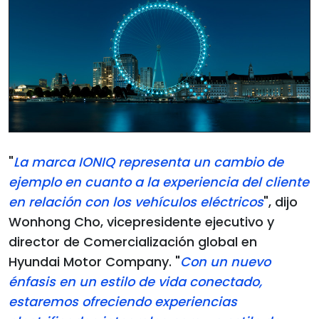
"
La marca IONIQ representa un cambio de
ejemplo en cuanto a la experiencia del cliente
en relación con los vehículos eléctricos
", dijo
Wonhong Cho, vicepresidente ejecutivo y
director de Comercialización global en
Hyundai Motor Company. "
Con un nuevo
énfasis en un estilo de vida conectado,
estaremos ofreciendo experiencias