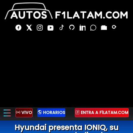
VIVO
HORARIOS
ENTRA A F1LATAM.COM
Hyundai presenta IONIQ, su