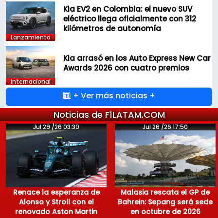
Kia EV2 en Colombia: el nuevo SUV
eléctrico llega oficialmente con 312
kilómetros de autonomía
Lanzamiento
Kia arrasó en los Auto Express New Car
Awards 2026 con cuatro premios
Internacional
+ Ver más noticias +
Noticias de F1LATAM.COM
Jul 29 /26 03:30
Jul 26 /26 17:50
Renace la esperanza de
Malasia rescata el GP de
Alonso y Stroll con el
Bahrein: Sepang será sede
renovado Aston Martin
en octubre de 2026