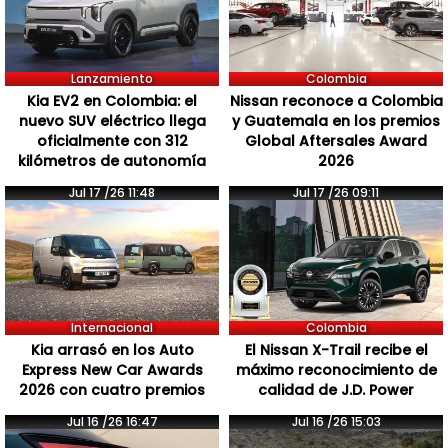
Lanzamiento
Colombia
Kia EV2 en Colombia: el
Nissan reconoce a Colombia
nuevo SUV eléctrico llega
y Guatemala en los premios
oficialmente con 312
Global Aftersales Award
kilómetros de autonomía
2026
Jul 17 /26 11:48
Jul 17 /26 09:11
Internacional
Colombia
Kia arrasó en los Auto
El Nissan X-Trail recibe el
Express New Car Awards
máximo reconocimiento de
2026 con cuatro premios
calidad de J.D. Power
Jul 16 /26 16:47
Jul 16 /26 15:03