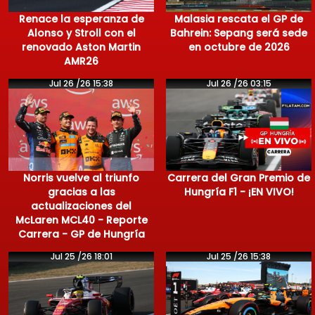
Renace la esperanza de
Malasia rescata el GP de
Alonso y Stroll con el
Bahrein: Sepang será sede
renovado Aston Martin
en octubre de 2026
AMR26
Jul 26 /26 15:38
Jul 26 /26 03:15
Norris vuelve al triunfo
Carrera del Gran Premio de
gracias a las
Hungría F1 - ¡EN VIVO!
actualizaciones del
McLaren MCL40 - Reporte
Carrera - GP de Hungría
Jul 25 /26 18:01
Jul 25 /26 15:38