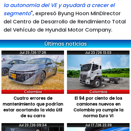
la autonomía del VE y ayudará a crecer el
segmento
", expresó Byung Hoon MinDirector
del Centro de Desarrollo de Rendimiento Total
del Vehículo de Hyundai Motor Company.
Últimas noticias
Jul 23 /26 17:26
Jul 23 /26 13:03
Colombia
Colombia
Cuatro errores de
El 94 por ciento de los
mantenimiento que podrían
camiones nuevos en
estar acortando la vida útil
Colombia ya cumple la
de su carro
norma Euro VI
Jul 23 /26 09:34
Jul 17 /26 23:39