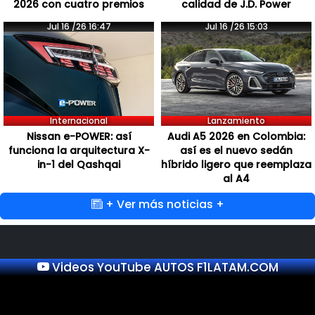
2026 con cuatro premios
calidad de J.D. Power
Jul 16 /26 16:47
Jul 16 /26 15:03
Internacional
Lanzamiento
Nissan e-POWER: así
Audi A5 2026 en Colombia:
funciona la arquitectura X-
así es el nuevo sedán
in-1 del Qashqai
híbrido ligero que reemplaza
al A4
+ Ver más noticias +
Videos YouTube AUTOS F1LATAM.COM