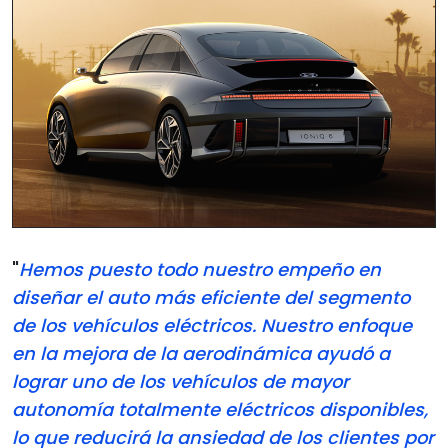
"
Hemos puesto todo nuestro empeño en
diseñar el auto más eficiente del segmento
de los vehículos eléctricos. Nuestro enfoque
en la mejora de la aerodinámica ayudó a
lograr uno de los vehículos de mayor
autonomía totalmente eléctricos disponibles,
lo que reducirá la ansiedad de los clientes por