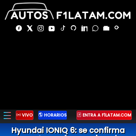
VIVO
HORARIOS
ENTRA A F1LATAM.COM
Hyundai IONIQ 6: se confirma