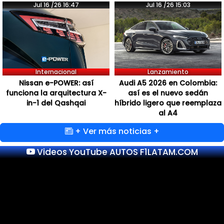
Jul 16 /26 16:47
Jul 16 /26 15:03
Internacional
Lanzamiento
Nissan e-POWER: así
Audi A5 2026 en Colombia:
funciona la arquitectura X-
así es el nuevo sedán
in-1 del Qashqai
híbrido ligero que reemplaza
al A4
+ Ver más noticias +
Videos YouTube AUTOS F1LATAM.COM