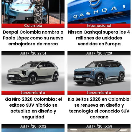
Colombia
Internacional
Deepal Colombia nombra a
Nissan Qashqai supera los 4
Paola López como su nueva
millones de unidades
embajadora de marca
vendidas en Europa
Jul 17 /26 22:51
Jul 17 /26 17:28
Lanzamiento
Lanzamiento
Kia Niro 2026 Colombia : el
Kia Seltos 2026 en Colombia:
exitoso SUV híbrido se
se renueva en diseño y
actualiza en diseño y
tecnología el conocido SUV
seguridad
coreano
Jul 17 /26 16:02
Jul 17 /26 15:58