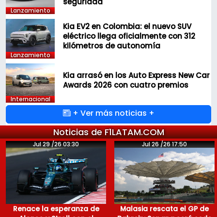
seguridad
Lanzamiento
Kia EV2 en Colombia: el nuevo SUV
eléctrico llega oficialmente con 312
kilómetros de autonomía
Lanzamiento
Kia arrasó en los Auto Express New Car
Awards 2026 con cuatro premios
Internacional
+ Ver más noticias +
Noticias de F1LATAM.COM
Jul 29 /26 03:30
Jul 26 /26 17:50
Renace la esperanza de
Malasia rescata el GP de