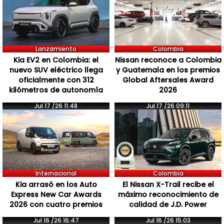
Lanzamiento
Colombia
Kia EV2 en Colombia: el
Nissan reconoce a Colombia
nuevo SUV eléctrico llega
y Guatemala en los premios
oficialmente con 312
Global Aftersales Award
kilómetros de autonomía
2026
Jul 17 /26 11:48
Jul 17 /26 09:11
Internacional
Colombia
Kia arrasó en los Auto
El Nissan X-Trail recibe el
Express New Car Awards
máximo reconocimiento de
2026 con cuatro premios
calidad de J.D. Power
Jul 16 /26 16:47
Jul 16 /26 15:03