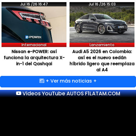
Jul 16 /26 16:47
Jul 16 /26 15:03
Internacional
Lanzamiento
Nissan e-POWER: así
Audi A5 2026 en Colombia:
funciona la arquitectura X-
así es el nuevo sedán
in-1 del Qashqai
híbrido ligero que reemplaza
al A4
+ Ver más noticias +
Videos YouTube AUTOS F1LATAM.COM