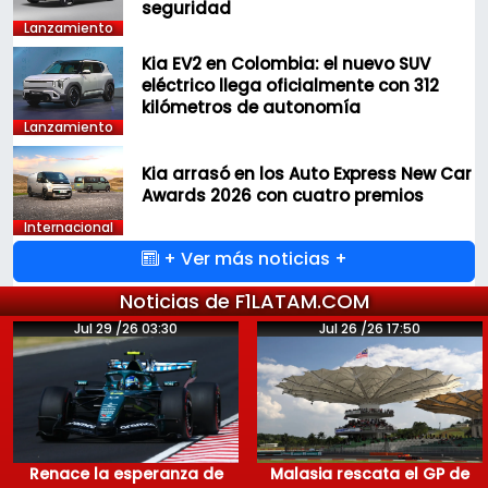
seguridad
Lanzamiento
Kia EV2 en Colombia: el nuevo SUV
eléctrico llega oficialmente con 312
kilómetros de autonomía
Lanzamiento
Kia arrasó en los Auto Express New Car
Awards 2026 con cuatro premios
Internacional
+ Ver más noticias +
Noticias de F1LATAM.COM
Jul 29 /26 03:30
Jul 26 /26 17:50
Renace la esperanza de
Malasia rescata el GP de