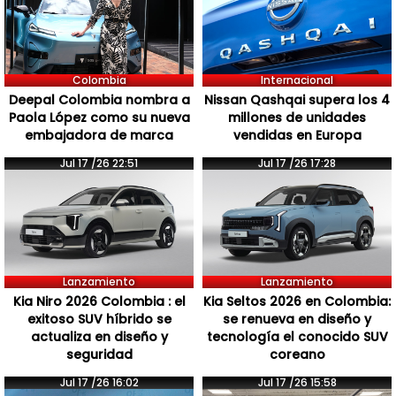
Colombia
Internacional
Deepal Colombia nombra a
Nissan Qashqai supera los 4
Paola López como su nueva
millones de unidades
embajadora de marca
vendidas en Europa
Jul 17 /26 22:51
Jul 17 /26 17:28
Lanzamiento
Lanzamiento
Kia Niro 2026 Colombia : el
Kia Seltos 2026 en Colombia:
exitoso SUV híbrido se
se renueva en diseño y
actualiza en diseño y
tecnología el conocido SUV
seguridad
coreano
Jul 17 /26 16:02
Jul 17 /26 15:58