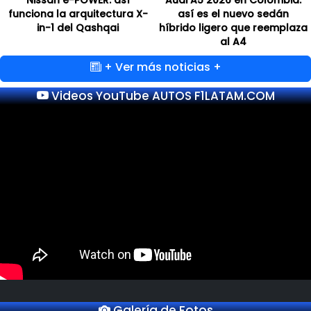
Nissan e-POWER: así
Audi A5 2026 en Colombia:
funciona la arquitectura X-
así es el nuevo sedán
in-1 del Qashqai
híbrido ligero que reemplaza
al A4
+ Ver más noticias +
Videos YouTube AUTOS F1LATAM.COM
Galería de Fotos