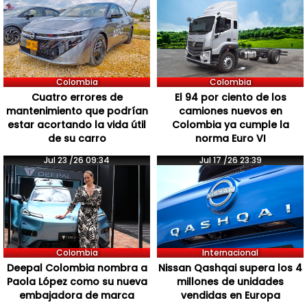
Colombia
Colombia
Cuatro errores de
El 94 por ciento de los
mantenimiento que podrían
camiones nuevos en
estar acortando la vida útil
Colombia ya cumple la
de su carro
norma Euro VI
Jul 23 /26 09:34
Jul 17 /26 23:39
Colombia
Internacional
Deepal Colombia nombra a
Nissan Qashqai supera los 4
Paola López como su nueva
millones de unidades
embajadora de marca
vendidas en Europa