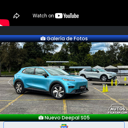
Galería de Fotos
Previous
Next
Nuevo Deepal S05
Lanzam