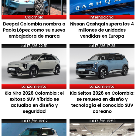
Colombia
Internacional
Deepal Colombia nombra a
Nissan Qashqai supera los 4
Paola López como su nueva
millones de unidades
embajadora de marca
vendidas en Europa
Jul 17 /26 22:51
Jul 17 /26 17:28
Lanzamiento
Lanzamiento
Kia Niro 2026 Colombia : el
Kia Seltos 2026 en Colombia:
exitoso SUV híbrido se
se renueva en diseño y
actualiza en diseño y
tecnología el conocido SUV
seguridad
coreano
Jul 17 /26 16:02
Jul 17 /26 15:58