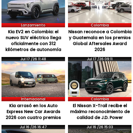
Lanzamiento
Colombia
Kia EV2 en Colombia: el
Nissan reconoce a Colombia
nuevo SUV eléctrico llega
y Guatemala en los premios
oficialmente con 312
Global Aftersales Award
kilómetros de autonomía
2026
Jul 17 /26 11:48
Jul 17 /26 09:11
Internacional
Colombia
Kia arrasó en los Auto
El Nissan X-Trail recibe el
Express New Car Awards
máximo reconocimiento de
2026 con cuatro premios
calidad de J.D. Power
Jul 16 /26 16:47
Jul 16 /26 15:03