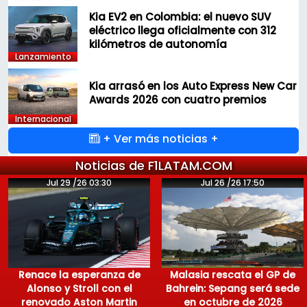
Kia EV2 en Colombia: el nuevo SUV
eléctrico llega oficialmente con 312
kilómetros de autonomía
Lanzamiento
Kia arrasó en los Auto Express New Car
Awards 2026 con cuatro premios
Internacional
+ Ver más noticias +
Noticias de F1LATAM.COM
Jul 29 /26 03:30
Jul 26 /26 17:50
Renace la esperanza de
Malasia rescata el GP de
Alonso y Stroll con el
Bahrein: Sepang será sede
renovado Aston Martin
en octubre de 2026