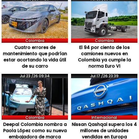
Colombia
Colombia
Cuatro errores de
El 94 por ciento de los
mantenimiento que podrían
camiones nuevos en
estar acortando la vida útil
Colombia ya cumple la
de su carro
norma Euro VI
Jul 23 /26 09:34
Jul 17 /26 23:39
Colombia
Internacional
Deepal Colombia nombra a
Nissan Qashqai supera los 4
Paola López como su nueva
millones de unidades
embajadora de marca
vendidas en Europa