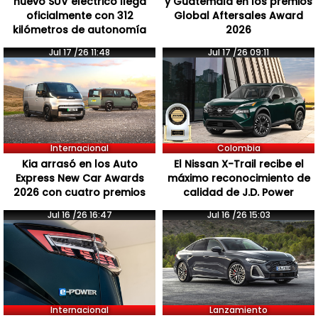
nuevo SUV eléctrico llega
y Guatemala en los premios
oficialmente con 312
Global Aftersales Award
kilómetros de autonomía
2026
Jul 17 /26 11:48
Jul 17 /26 09:11
Internacional
Colombia
Kia arrasó en los Auto
El Nissan X-Trail recibe el
Express New Car Awards
máximo reconocimiento de
2026 con cuatro premios
calidad de J.D. Power
Jul 16 /26 16:47
Jul 16 /26 15:03
Internacional
Lanzamiento