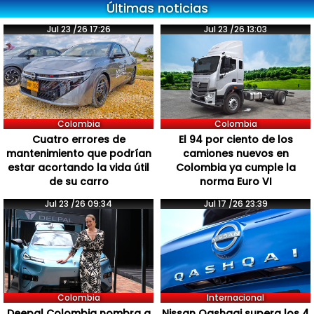
Últimas noticias
Jul 23 /26 17:26
Jul 23 /26 13:03
Colombia
Colombia
Cuatro errores de
El 94 por ciento de los
mantenimiento que podrían
camiones nuevos en
estar acortando la vida útil
Colombia ya cumple la
de su carro
norma Euro VI
Jul 23 /26 09:34
Jul 17 /26 23:39
Colombia
Internacional
Deepal Colombia nombra a
Nissan Qashqai supera los 4