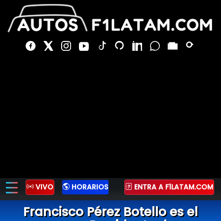
VIVO
HORARIOS
ENTRA A F1LATAM.COM
Francisco Pérez Botello es el