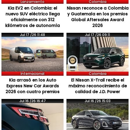
Lanzamiento
Colombia
Kia EV2 en Colombia: el
Nissan reconoce a Colombia
nuevo SUV eléctrico llega
y Guatemala en los premios
oficialmente con 312
Global Aftersales Award
kilómetros de autonomía
2026
Jul 17 /26 11:48
Jul 17 /26 09:11
Internacional
Colombia
Kia arrasó en los Auto
El Nissan X-Trail recibe el
Express New Car Awards
máximo reconocimiento de
2026 con cuatro premios
calidad de J.D. Power
Jul 16 /26 16:47
Jul 16 /26 15:03