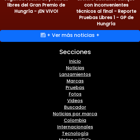
libres del Gran Premio de
con inconvenientes
Hungría - ¡EN VIVO!
técnicos al final - Reporte
Pruebas Libres 1 - GP de
Hungría
+ Ver más noticias +
Secciones
Inicio
Noticias
Lanzamientos
Marcas
Pruebas
Fotos
Videos
Buscador
Noticias por marca
Colombia
Internacionales
Tecnología