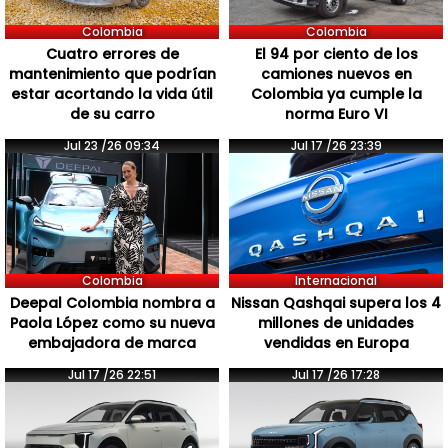
Colombia
Colombia
Cuatro errores de
El 94 por ciento de los
mantenimiento que podrían
camiones nuevos en
estar acortando la vida útil
Colombia ya cumple la
de su carro
norma Euro VI
Jul 23 /26 09:34
Jul 17 /26 23:39
Colombia
Internacional
Deepal Colombia nombra a
Nissan Qashqai supera los 4
Paola López como su nueva
millones de unidades
embajadora de marca
vendidas en Europa
Jul 17 /26 22:51
Jul 17 /26 17:28