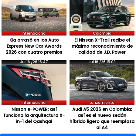
Internacional
Colombia
Kia arrasó en los Auto
El Nissan X-Trail recibe el
Express New Car Awards
máximo reconocimiento de
2026 con cuatro premios
calidad de J.D. Power
Jul 16 /26 16:47
Jul 16 /26 15:03
Internacional
Lanzamiento
Nissan e-POWER: así
Audi A5 2026 en Colombia:
funciona la arquitectura X-
así es el nuevo sedán
in-1 del Qashqai
híbrido ligero que reemplaza
al A4