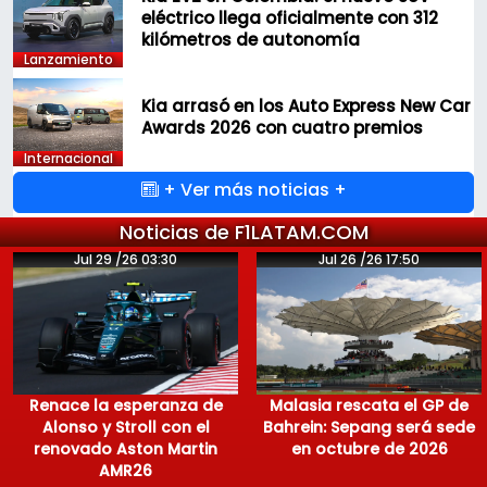
eléctrico llega oficialmente con 312
kilómetros de autonomía
Lanzamiento
Kia arrasó en los Auto Express New Car
Awards 2026 con cuatro premios
Internacional
+ Ver más noticias +
Noticias de F1LATAM.COM
Jul 29 /26 03:30
Jul 26 /26 17:50
Renace la esperanza de
Malasia rescata el GP de
Alonso y Stroll con el
Bahrein: Sepang será sede
renovado Aston Martin
en octubre de 2026
AMR26