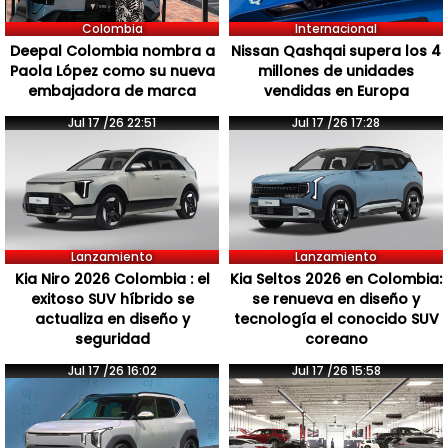
Colombia
Internacional
Deepal Colombia nombra a
Nissan Qashqai supera los 4
Paola López como su nueva
millones de unidades
embajadora de marca
vendidas en Europa
Jul 17 /26 22:51
Jul 17 /26 17:28
Lanzamiento
Lanzamiento
Kia Niro 2026 Colombia : el
Kia Seltos 2026 en Colombia:
exitoso SUV híbrido se
se renueva en diseño y
actualiza en diseño y
tecnología el conocido SUV
seguridad
coreano
Jul 17 /26 16:02
Jul 17 /26 15:58