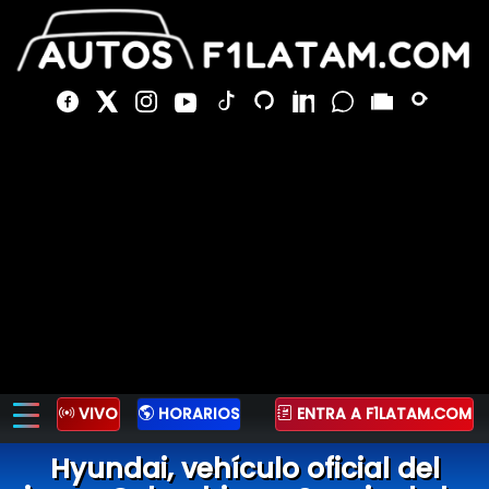
VIVO
HORARIOS
ENTRA A F1LATAM.COM
Hyundai, vehículo oficial del