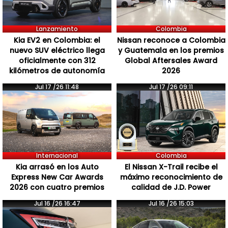
Lanzamiento
Colombia
Kia EV2 en Colombia: el
Nissan reconoce a Colombia
nuevo SUV eléctrico llega
y Guatemala en los premios
oficialmente con 312
Global Aftersales Award
kilómetros de autonomía
2026
Jul 17 /26 11:48
Jul 17 /26 09:11
Internacional
Colombia
Kia arrasó en los Auto
El Nissan X-Trail recibe el
Express New Car Awards
máximo reconocimiento de
2026 con cuatro premios
calidad de J.D. Power
Jul 16 /26 16:47
Jul 16 /26 15:03