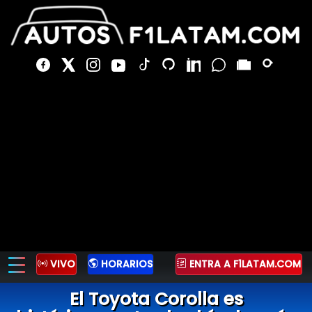
VIVO
HORARIOS
ENTRA A F1LATAM.COM
El Toyota Corolla es