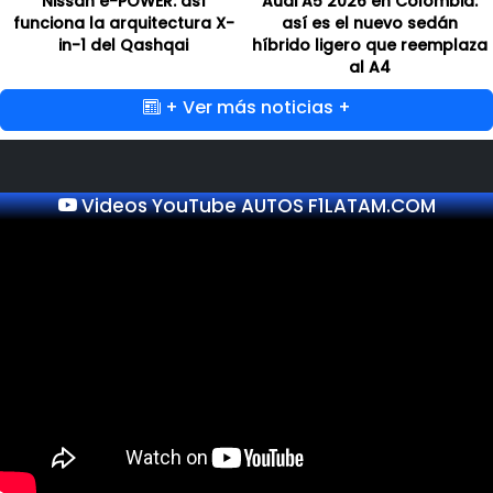
Nissan e-POWER: así
Audi A5 2026 en Colombia:
funciona la arquitectura X-
así es el nuevo sedán
in-1 del Qashqai
híbrido ligero que reemplaza
al A4
+ Ver más noticias +
Videos YouTube AUTOS F1LATAM.COM