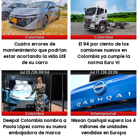
Colombia
Colombia
Cuatro errores de
El 94 por ciento de los
mantenimiento que podrían
camiones nuevos en
estar acortando la vida útil
Colombia ya cumple la
de su carro
norma Euro VI
Jul 23 /26 09:34
Jul 17 /26 23:39
Colombia
Internacional
Deepal Colombia nombra a
Nissan Qashqai supera los 4
Paola López como su nueva
millones de unidades
embajadora de marca
vendidas en Europa