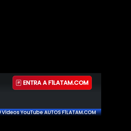
ENTRA A F1LATAM.COM
Videos YouTube AUTOS F1LATAM.COM