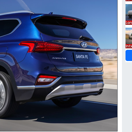
La
Int