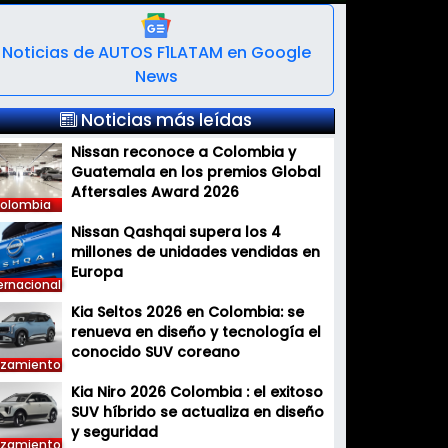
Noticias de AUTOS F1LATAM en Google
News
Noticias más leídas
Nissan reconoce a Colombia y
Guatemala en los premios Global
Aftersales Award 2026
olombia
Nissan Qashqai supera los 4
millones de unidades vendidas en
Europa
ernacional
Kia Seltos 2026 en Colombia: se
renueva en diseño y tecnología el
conocido SUV coreano
nzamiento
Kia Niro 2026 Colombia : el exitoso
SUV híbrido se actualiza en diseño
y seguridad
nzamiento