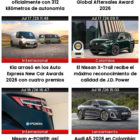
oficialmente con 312
Global Aftersales Award
kilómetros de autonomía
2026
Jul 17 /26 11:48
Jul 17 /26 09:11
Internacional
Colombia
Kia arrasó en los Auto
El Nissan X-Trail recibe el
Express New Car Awards
máximo reconocimiento de
2026 con cuatro premios
calidad de J.D. Power
Jul 16 /26 16:47
Jul 16 /26 15:03
Internacional
Lanzamiento
Nissan e-POWER: así
Audi A5 2026 en Colombia: