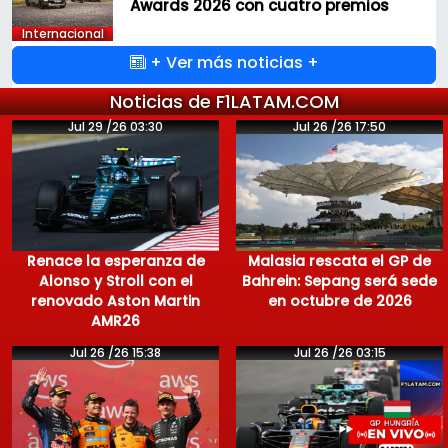
Awards 2026 con cuatro premios
Internacional
+ Ver más noticias +
Noticias de F1LATAM.COM
Jul 29 /26 03:30
Jul 26 /26 17:50
Renace la esperanza de
Malasia rescata el GP de
Alonso y Stroll con el
Bahrein: Sepang será sede
renovado Aston Martin
en octubre de 2026
AMR26
Jul 26 /26 15:38
Jul 26 /26 03:15