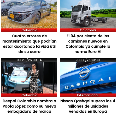
Colombia
Colombia
Cuatro errores de
El 94 por ciento de los
mantenimiento que podrían
camiones nuevos en
estar acortando la vida útil
Colombia ya cumple la
de su carro
norma Euro VI
Jul 23 /26 09:34
Jul 17 /26 23:39
Colombia
Internacional
Deepal Colombia nombra a
Nissan Qashqai supera los 4
Paola López como su nueva
millones de unidades
embajadora de marca
vendidas en Europa