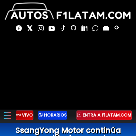
VIVO
HORARIOS
ENTRA A F1LATAM.COM
SsangYong Motor continúa