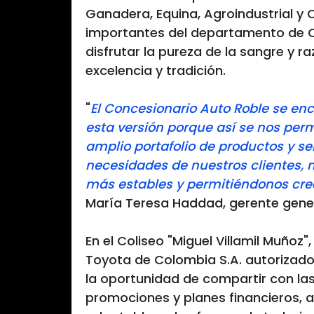
Ganadera, Equina, Agroindustrial y 
importantes del departamento de C
disfrutar la pureza de la sangre y 
excelencia y tradición.
"
El Concesionario Auto Roble se en
esta versión porque así se nos pe
amplio portafolio de productos y se
necesidades de nuestros clientes,
más estables y permitiéndonos cre
María Teresa Haddad, gerente gener
En el Coliseo "Miguel Villamil Muño
Toyota de Colombia S.A. autorizad
la oportunidad de compartir con la
promociones y planes financieros, 