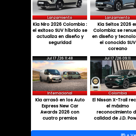
Lanzamiento
Lanzamiento
Kia Niro 2026 Colombia :
Kia Seltos 2026 e
el exitoso SUV híbrido se
Colombia: se renu
actualiza en diseño y
en diseño y tecnol
seguridad
el conocido SUV
coreano
Jul 17 /26 11:48
Jul 17 /26 09:11
Internacional
Colombia
Kia arrasó en los Auto
El Nissan X-Trail re
Express New Car
el máximo
Awards 2026 con
reconocimiento 
cuatro premios
calidad de J.D. Po
+ Ve