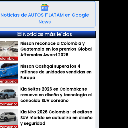
Noticias de AUTOS F1LATAM en Google
News
Noticias más leídas
Nissan reconoce a Colombia y
Guatemala en los premios Global
Aftersales Award 2026
olombia
Nissan Qashqai supera los 4
millones de unidades vendidas en
Europa
ernacional
Kia Seltos 2026 en Colombia: se
renueva en diseño y tecnología el
conocido SUV coreano
nzamiento
Kia Niro 2026 Colombia : el exitoso
SUV híbrido se actualiza en diseño
y seguridad
nzamiento