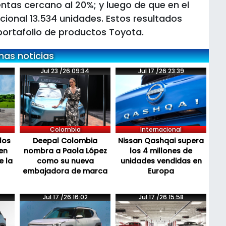
ntas cercano al 20%; y luego de que en el
cional 13.534 unidades. Estos resultados
portafolio de productos Toyota.
mas noticias
Jul 23 /26 09:34
Jul 17 /26 23:39
Colombia
Internacional
los
Deepal Colombia
Nissan Qashqai supera
en
nombra a Paola López
los 4 millones de
e la
como su nueva
unidades vendidas en
embajadora de marca
Europa
Jul 17 /26 16:02
Jul 17 /26 15:58