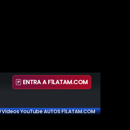
ENTRA A F1LATAM.COM
Videos YouTube AUTOS F1LATAM.COM