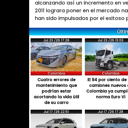
alcanzando así un incremento en ve
2011 lograra poner en el mercado na
han sido impulsados por el exitoso 
Últi
Jul 23 /26 17:26
Jul 23 /26 13:03
Colombia
Colombia
Cuatro errores de
El 94 por ciento de 
mantenimiento que
camiones nuevos 
podrían estar
Colombia ya cumpl
acortando la vida útil
norma Euro VI
de su carro
Jul 17 /26 22:51
Jul 17 /26 17:28