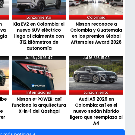
Lanzamiento
Colombia
n
Kia EV2 en Colombia: el
Nissan reconoce a
eva
nuevo SUV eléctrico
Colombia y Guatemala
ogía
llega oficialmente con
en los premios Global
312 kilómetros de
Aftersales Award 2026
autonomía
Jul 16 /26 16:47
Jul 16 /26 15:03
Internacional
Lanzamiento
cibe
Nissan e-POWER: así
Audi A5 2026 en
funciona la arquitectura
Colombia: así es el
de
X-in-1 del Qashqai
nuevo sedán híbrido
wer
ligero que reemplaza al
A4
r más noticias +