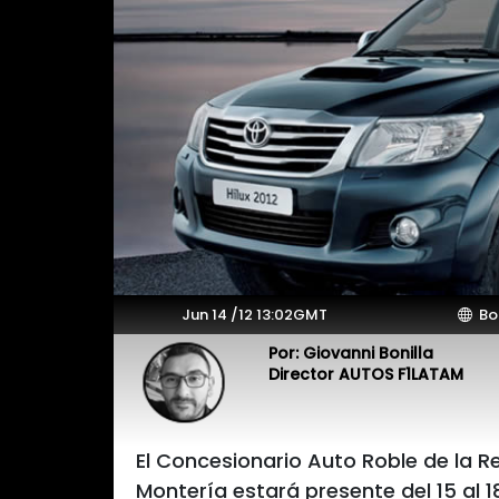
Jun 14 /12 13:02GMT
Bo
Por: Giovanni Bonilla
Director AUTOS F1LATAM
El Concesionario Auto Roble de la R
Montería estará presente del 15 al 18