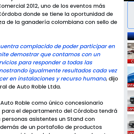
Comercial 2012, uno de los eventos más
órdoba donde se tiene la oportunidad de
raza de la ganadería colombiana con sello de
cuentra complacido de poder participar en
rmite demostrar que contamos con un
rvicios para responder a todas las
C
 mostrando igualmente resultados cada vez
cer en instalaciones y recurso humano
, dijo
Int
al de Auto Roble Ltda.
z", Auto Roble como único concesionario
La
o para el departamento del Córdoba tendrá
s personas asistentes un Stand con
además de un portafolio de productos
La