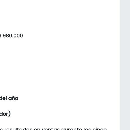
9.980.000
del año
idor)
s resultados en ventas durante los cinco