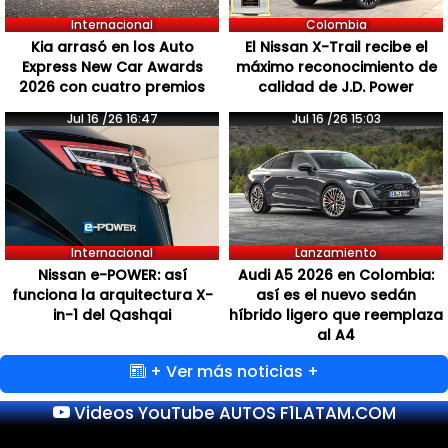
Internacional
Colombia
Kia arrasó en los Auto
El Nissan X-Trail recibe el
Express New Car Awards
máximo reconocimiento de
2026 con cuatro premios
calidad de J.D. Power
Jul 16 /26 16:47
Jul 16 /26 15:03
Internacional
Lanzamiento
Nissan e-POWER: así
Audi A5 2026 en Colombia:
funciona la arquitectura X-
así es el nuevo sedán
in-1 del Qashqai
híbrido ligero que reemplaza
al A4
+ Ver más noticias +
Videos YouTube AUTOS F1LATAM.COM