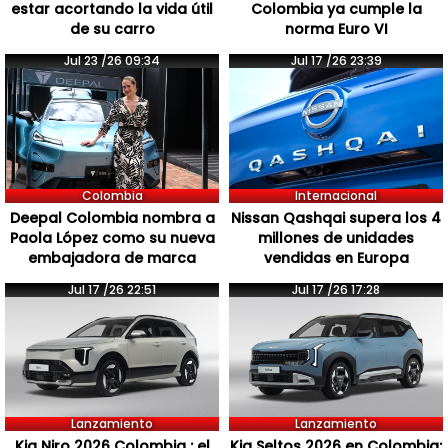
estar acortando la vida útil
Colombia ya cumple la
de su carro
norma Euro VI
Jul 23 /26 09:34
Jul 17 /26 23:39
Colombia
Internacional
Deepal Colombia nombra a
Nissan Qashqai supera los 4
Paola López como su nueva
millones de unidades
embajadora de marca
vendidas en Europa
Jul 17 /26 22:51
Jul 17 /26 17:28
Lanzamiento
Lanzamiento
Kia Niro 2026 Colombia : el
Kia Seltos 2026 en Colombia: