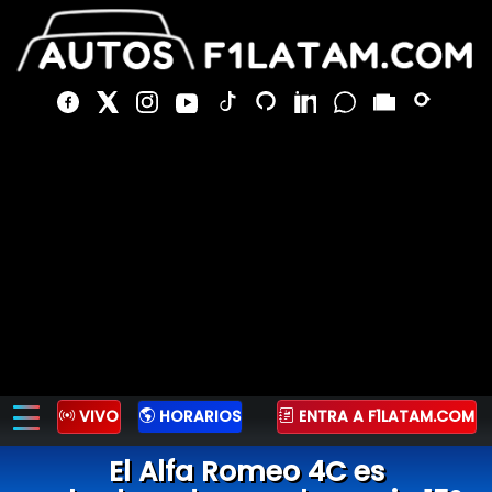
VIVO
HORARIOS
ENTRA A F1LATAM.COM
El Alfa Romeo 4C es