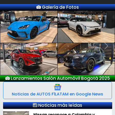
Galería de Fotos
Previous
Next
025
Nuevo Deepal S05
Noticias de AUTOS F1LATAM en Google News
Noticias más leídas
Nissan reconoce a Colombia y