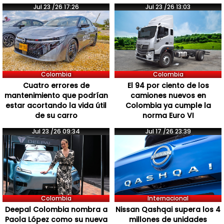
Jul 23 /26 17:26
Jul 23 /26 13:03
Colombia
Colombia
Cuatro errores de
El 94 por ciento de los
mantenimiento que podrían
camiones nuevos en
estar acortando la vida útil
Colombia ya cumple la
de su carro
norma Euro VI
Jul 23 /26 09:34
Jul 17 /26 23:39
Colombia
Internacional
Deepal Colombia nombra a
Nissan Qashqai supera los 4
Paola López como su nueva
millones de unidades