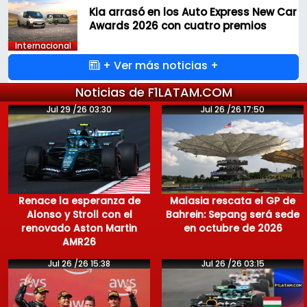
Kia arrasó en los Auto Express New Car
Awards 2026 con cuatro premios
Internacional
+ Ver más noticias +
Noticias de F1LATAM.COM
Jul 29 /26 03:30
Jul 26 /26 17:50
Renace la esperanza de
Malasia rescata el GP de
Alonso y Stroll con el
Bahrein: Sepang será sede
renovado Aston Martin
en octubre de 2026
AMR26
Jul 26 /26 15:38
Jul 26 /26 03:15