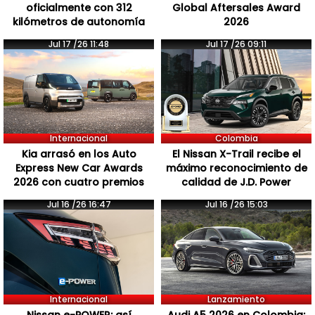
oficialmente con 312
Global Aftersales Award
kilómetros de autonomía
2026
Jul 17 /26 11:48
Jul 17 /26 09:11
Internacional
Colombia
Kia arrasó en los Auto
El Nissan X-Trail recibe el
Express New Car Awards
máximo reconocimiento de
2026 con cuatro premios
calidad de J.D. Power
Jul 16 /26 16:47
Jul 16 /26 15:03
Internacional
Lanzamiento
Nissan e-POWER: así
Audi A5 2026 en Colombia: