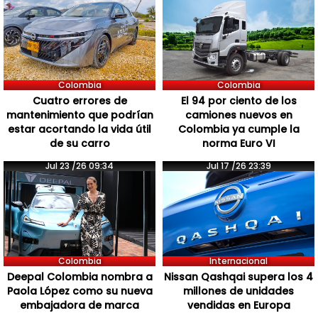
Colombia
Colombia
Cuatro errores de
El 94 por ciento de los
mantenimiento que podrían
camiones nuevos en
estar acortando la vida útil
Colombia ya cumple la
de su carro
norma Euro VI
Jul 23 /26 09:34
Jul 17 /26 23:39
Colombia
Internacional
Deepal Colombia nombra a
Nissan Qashqai supera los 4
Paola López como su nueva
millones de unidades
embajadora de marca
vendidas en Europa