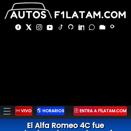
VIVO
HORARIOS
ENTRA A F1LATAM.COM
El Alfa Romeo 4C fue