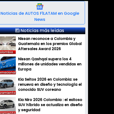
Noticias de AUTOS F1LATAM en Google
News
Noticias más leídas
Nissan reconoce a Colombia y
Guatemala en los premios Global
Aftersales Award 2026
olombia
Nissan Qashqai supera los 4
millones de unidades vendidas en
Europa
ernacional
Kia Seltos 2026 en Colombia: se
renueva en diseño y tecnología el
conocido SUV coreano
nzamiento
Kia Niro 2026 Colombia : el exitoso
SUV híbrido se actualiza en diseño
y seguridad
nzamiento