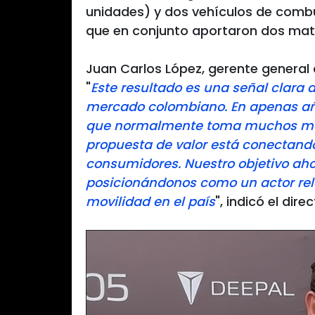
unidades) y dos vehículos de comb
que en conjunto aportaron dos matr
Juan Carlos López, gerente general
"
Este resultado es una señal clara
mercado colombiano. En apenas añ
que normalmente toma muchos más
propuesta de valor está conectand
consumidores. Nuestro objetivo ahor
posicionándonos como un actor rel
movilidad en el país
", indicó el direc