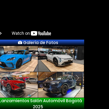
Galería de Fotos
Previous
Next
mientos Salón Automóvil Bogotá
Nue
2025