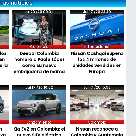
mas noticias
Jul 23 /26 09:34
Jul 17 /26 23:39
Colombia
Internacional
los
Deepal Colombia
Nissan Qashqai supera
en
nombra a Paola López
los 4 millones de
e la
como su nueva
unidades vendidas en
embajadora de marca
Europa
Jul 17 /26 16:02
Jul 17 /26 15:58
Lanzamiento
Colombia
n
Kia EV2 en Colombia: el
Nissan reconoce a
eva
nuevo SUV eléctrico
Colombia y Guatemala