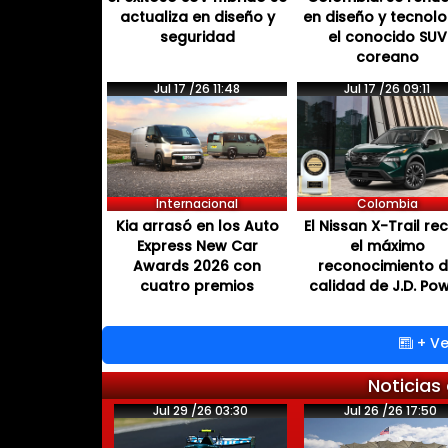
actualiza en diseño y
en diseño y tecnol
seguridad
el conocido SUV
coreano
Jul 17 /26 11:48
Jul 17 /26 09:11
Internacional
Colombia
Kia arrasó en los Auto
El Nissan X-Trail re
Express New Car
el máximo
Awards 2026 con
reconocimiento 
cuatro premios
calidad de J.D. Po
+ Ve
Noticias
Jul 29 /26 03:30
Jul 26 /26 17:50