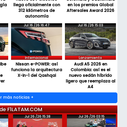
ogía
llega oficialmente con
en los premios Global
312 kilómetros de
Aftersales Award 2026
autonomía
Jul 16 /26 16:47
Jul 16 /26 15:03
Internacional
Lanzamiento
cibe
Nissan e-POWER: así
Audi A5 2026 en
funciona la arquitectura
Colombia: así es el
de
X-in-1 del Qashqai
nuevo sedán híbrido
wer
ligero que reemplaza al
A4
r más noticias +
 de F1LATAM.COM
Jul 26 /26 15:38
Jul 26 /26 03:15