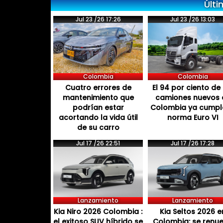
Últi
Jul 23 /26 17:26
Jul 23 /26 13:03
Colombia
Colombia
Cuatro errores de
El 94 por ciento de 
mantenimiento que
camiones nuevos 
podrían estar
Colombia ya cumpl
acortando la vida útil
norma Euro VI
de su carro
Jul 17 /26 22:51
Jul 17 /26 17:28
Lanzamiento
Lanzamiento
Kia Niro 2026 Colombia :
Kia Seltos 2026 e
el exitoso SUV híbrido se
Colombia: se renu