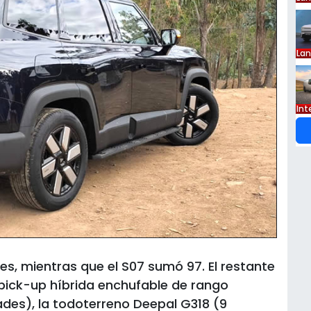
La
Int
s, mientras que el S07 sumó 97. El restante
a pick-up híbrida enchufable de rango
des), la todoterreno Deepal G318 (9