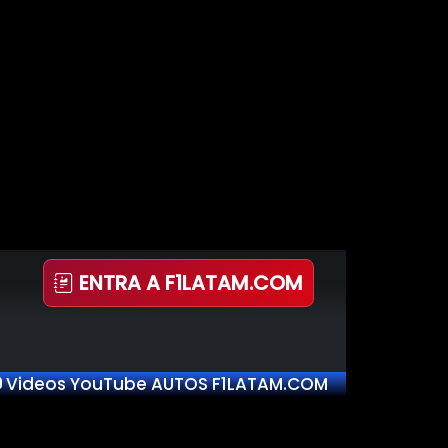
ENTRA A F1LATAM.COM
Videos YouTube AUTOS F1LATAM.COM