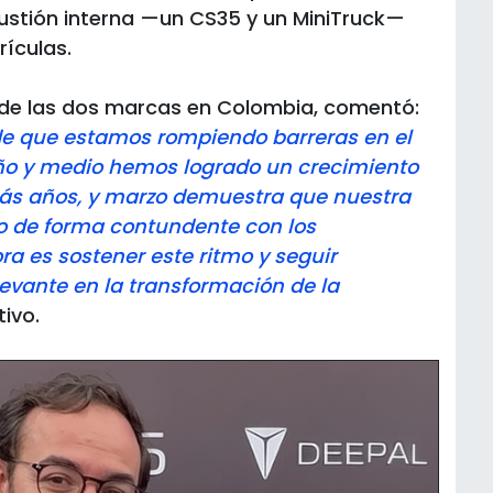
ustión interna —un CS35 y un MiniTruck—
ículas.
 de las dos marcas en Colombia, comentó:
 de que estamos rompiendo barreras en el
o y medio hemos logrado un crecimiento
 años, y marzo demuestra que nuestra
o de forma contundente con los
a es sostener este ritmo y seguir
evante en la transformación de la
tivo.