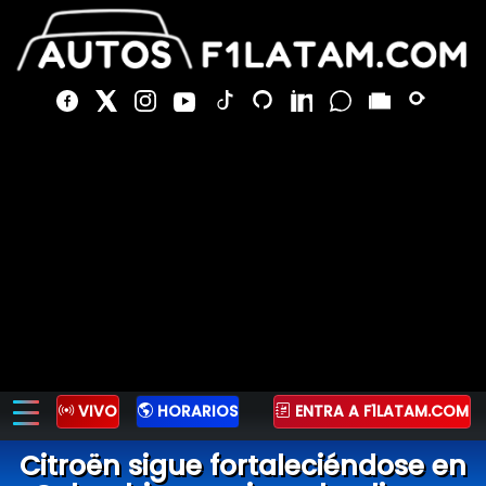
VIVO
HORARIOS
ENTRA A F1LATAM.COM
Citroën sigue fortaleciéndose en