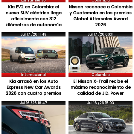
Lanzamiento
Colombia
Kia EV2 en Colombia: el
Nissan reconoce a Colombia
nuevo SUV eléctrico llega
y Guatemala en los premios
oficialmente con 312
Global Aftersales Award
kilómetros de autonomía
2026
Jul 17 /26 11:48
Jul 17 /26 09:11
Internacional
Colombia
Kia arrasó en los Auto
El Nissan X-Trail recibe el
Express New Car Awards
máximo reconocimiento de
2026 con cuatro premios
calidad de J.D. Power
Jul 16 /26 16:47
Jul 16 /26 15:03