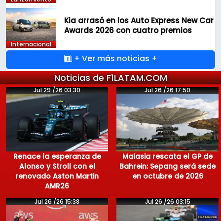
Kia arrasó en los Auto Express New Car
Awards 2026 con cuatro premios
Internacional
+ Ver más noticias +
Noticias de F1LATAM.COM
Jul 29 /26 03:30
Jul 26 /26 17:50
Renace la esperanza de
Malasia rescata el GP de
Alonso y Stroll con el
Bahrein: Sepang será sede
renovado Aston Martin
en octubre de 2026
AMR26
Jul 26 /26 15:38
Jul 26 /26 03:15