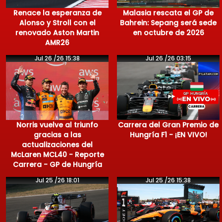
Renace la esperanza de
Malasia rescata el GP de
Alonso y Stroll con el
Bahrein: Sepang será sede
renovado Aston Martin
en octubre de 2026
AMR26
Jul 26 /26 15:38
Jul 26 /26 03:15
Norris vuelve al triunfo
Carrera del Gran Premio de
gracias a las
Hungría F1 - ¡EN VIVO!
actualizaciones del
McLaren MCL40 - Reporte
Carrera - GP de Hungría
Jul 25 /26 18:01
Jul 25 /26 15:38