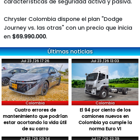
características de seguridad activa y pasiva.
Chrysler Colombia dispone el plan "Dodge
Journey vs. las otras" con un precio que inicia
en
$69.990.000
.
Últimas noticias
Jul 23 /26 17:26
Jul 23 /26 13:03
Colombia
Colombia
Cuatro errores de
El 94 por ciento de los
mantenimiento que podrían
camiones nuevos en
estar acortando la vida útil
Colombia ya cumple la
de su carro
norma Euro VI
Jul 23 /26 09:34
Jul 17 /26 23:39