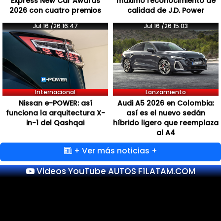
Express New Car Awards
máximo reconocimiento de
2026 con cuatro premios
calidad de J.D. Power
Jul 16 /26 16:47
Jul 16 /26 15:03
Internacional
Lanzamiento
Nissan e-POWER: así
Audi A5 2026 en Colombia:
funciona la arquitectura X-
así es el nuevo sedán
in-1 del Qashqai
híbrido ligero que reemplaza
al A4
+ Ver más noticias +
Videos YouTube AUTOS F1LATAM.COM