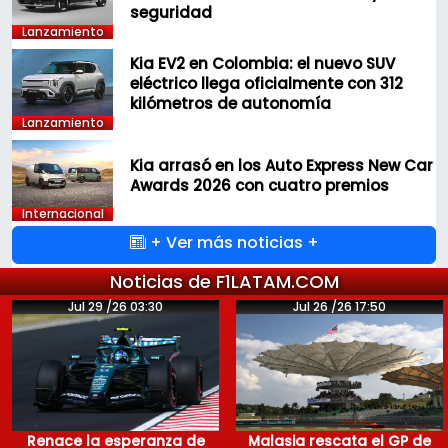
seguridad
Lanzamiento
Kia EV2 en Colombia: el nuevo SUV
eléctrico llega oficialmente con 312
kilómetros de autonomía
Lanzamiento
Kia arrasó en los Auto Express New Car
Awards 2026 con cuatro premios
Internacional
+ Ver más noticias +
Noticias de F1LATAM.COM
Jul 29 /26 03:30
Jul 26 /26 17:50
Renace la esperanza de
Malasia rescata el GP de