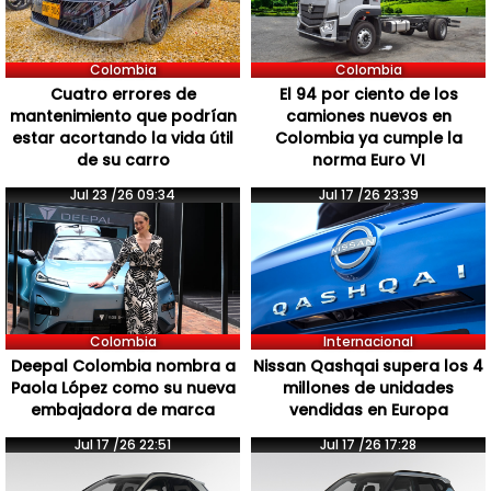
Colombia
Colombia
Cuatro errores de
El 94 por ciento de los
mantenimiento que podrían
camiones nuevos en
estar acortando la vida útil
Colombia ya cumple la
de su carro
norma Euro VI
Jul 23 /26 09:34
Jul 17 /26 23:39
Colombia
Internacional
Deepal Colombia nombra a
Nissan Qashqai supera los 4
Paola López como su nueva
millones de unidades
embajadora de marca
vendidas en Europa
Jul 17 /26 22:51
Jul 17 /26 17:28