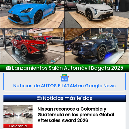
Previous
Next
tomóvil Bogotá 2025
Nuevo Dee
Noticias de AUTOS F1LATAM en Google News
Noticias más leídas
Nissan reconoce a Colombia y
Guatemala en los premios Global
Aftersales Award 2026
Colombia