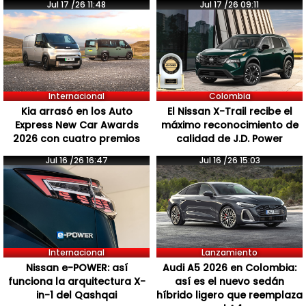
Jul 17 /26 11:48
Jul 17 /26 09:11
Internacional
Colombia
Kia arrasó en los Auto
El Nissan X-Trail recibe el
Express New Car Awards
máximo reconocimiento de
2026 con cuatro premios
calidad de J.D. Power
Jul 16 /26 16:47
Jul 16 /26 15:03
Internacional
Lanzamiento
Nissan e-POWER: así
Audi A5 2026 en Colombia:
funciona la arquitectura X-
así es el nuevo sedán
in-1 del Qashqai
híbrido ligero que reemplaza