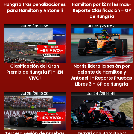
Hungría tras penalizaciones
Hamilton por 12 milésimas-
para Hamilton y Antonelli
Reporte Clasificación - GP
de Hungría
Jul 25 /26 13:55
Jul 25 /26 11:57
Clasificación del Gran
Norris lidera la sesión por
Premio de Hungría F1 - ¡EN
delante de Hamilton y
VIVO!
Antonelli - Reporte Pruebas
Libres 3 - GP de Hungría
Jul 25 /26 10:30
Jul 24 /26 16:45
Tercera sesión de pruebas
Ferrari con Hamilton y