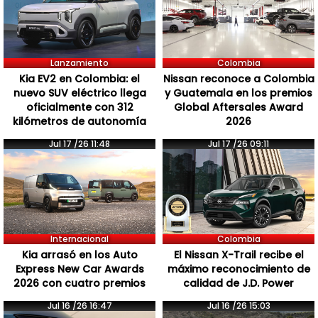
Lanzamiento
Colombia
Kia EV2 en Colombia: el
Nissan reconoce a Colombia
nuevo SUV eléctrico llega
y Guatemala en los premios
oficialmente con 312
Global Aftersales Award
kilómetros de autonomía
2026
Jul 17 /26 11:48
Jul 17 /26 09:11
Internacional
Colombia
Kia arrasó en los Auto
El Nissan X-Trail recibe el
Express New Car Awards
máximo reconocimiento de
2026 con cuatro premios
calidad de J.D. Power
Jul 16 /26 16:47
Jul 16 /26 15:03