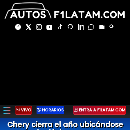
VIVO
HORARIOS
ENTRA A F1LATAM.COM
Chery cierra el año ubicándose