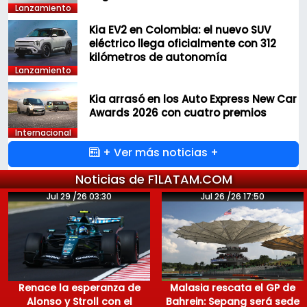
Lanzamiento
Kia EV2 en Colombia: el nuevo SUV
eléctrico llega oficialmente con 312
kilómetros de autonomía
Lanzamiento
Kia arrasó en los Auto Express New Car
Awards 2026 con cuatro premios
Internacional
+ Ver más noticias +
Noticias de F1LATAM.COM
Jul 29 /26 03:30
Jul 26 /26 17:50
Renace la esperanza de
Malasia rescata el GP de
Alonso y Stroll con el
Bahrein: Sepang será sede