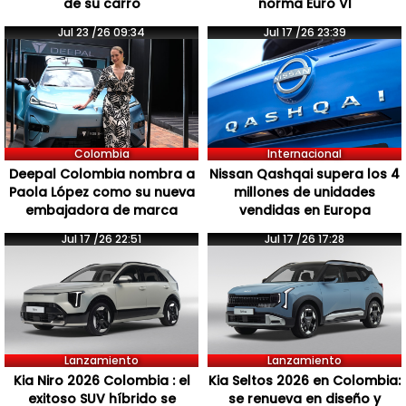
de su carro
norma Euro VI
Jul 23 /26 09:34
Jul 17 /26 23:39
Colombia
Internacional
Deepal Colombia nombra a
Nissan Qashqai supera los 4
Paola López como su nueva
millones de unidades
embajadora de marca
vendidas en Europa
Jul 17 /26 22:51
Jul 17 /26 17:28
Lanzamiento
Lanzamiento
Kia Niro 2026 Colombia : el
Kia Seltos 2026 en Colombia:
exitoso SUV híbrido se
se renueva en diseño y