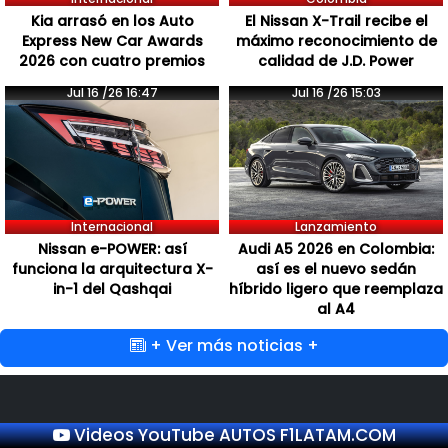
Kia arrasó en los Auto
El Nissan X-Trail recibe el
Express New Car Awards
máximo reconocimiento de
2026 con cuatro premios
calidad de J.D. Power
Jul 16 /26 16:47
Jul 16 /26 15:03
Internacional
Lanzamiento
Nissan e-POWER: así
Audi A5 2026 en Colombia:
funciona la arquitectura X-
así es el nuevo sedán
in-1 del Qashqai
híbrido ligero que reemplaza
al A4
+ Ver más noticias +
Videos YouTube AUTOS F1LATAM.COM