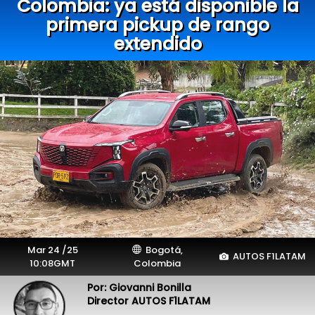
Colombia: ya está disponible la
primera pickup de rango
extendido
Mar 24 /25
Bogotá,
AUTOS F1LATAM
10:08GMT
Colombia
Por: Giovanni Bonilla
Director AUTOS F1LATAM