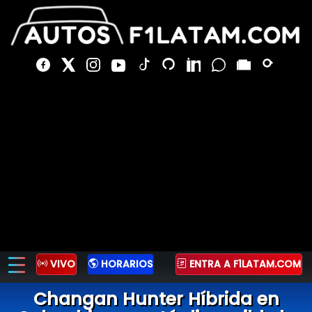
VIVO
HORARIOS
ENTRA A F1LATAM.COM
Changan Hunter Híbrida en