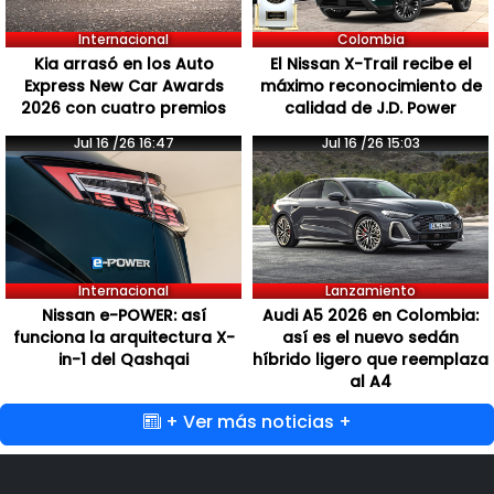
Internacional
Colombia
Kia arrasó en los Auto
El Nissan X-Trail recibe el
Express New Car Awards
máximo reconocimiento de
2026 con cuatro premios
calidad de J.D. Power
Jul 16 /26 16:47
Jul 16 /26 15:03
Internacional
Lanzamiento
Nissan e-POWER: así
Audi A5 2026 en Colombia:
funciona la arquitectura X-
así es el nuevo sedán
in-1 del Qashqai
híbrido ligero que reemplaza
al A4
+ Ver más noticias +