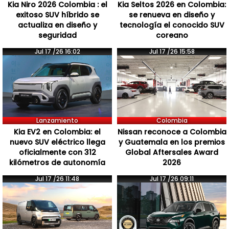
Kia Niro 2026 Colombia : el
Kia Seltos 2026 en Colombia:
exitoso SUV híbrido se
se renueva en diseño y
actualiza en diseño y
tecnología el conocido SUV
seguridad
coreano
Jul 17 /26 16:02
Jul 17 /26 15:58
Lanzamiento
Colombia
Kia EV2 en Colombia: el
Nissan reconoce a Colombia
nuevo SUV eléctrico llega
y Guatemala en los premios
oficialmente con 312
Global Aftersales Award
kilómetros de autonomía
2026
Jul 17 /26 11:48
Jul 17 /26 09:11