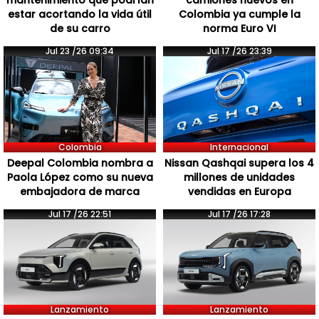
mantenimiento que podrían
camiones nuevos en
estar acortando la vida útil
Colombia ya cumple la
de su carro
norma Euro VI
Jul 23 /26 09:34
Jul 17 /26 23:39
Colombia
Internacional
Deepal Colombia nombra a
Nissan Qashqai supera los 4
Paola López como su nueva
millones de unidades
embajadora de marca
vendidas en Europa
Jul 17 /26 22:51
Jul 17 /26 17:28
Lanzamiento
Lanzamiento