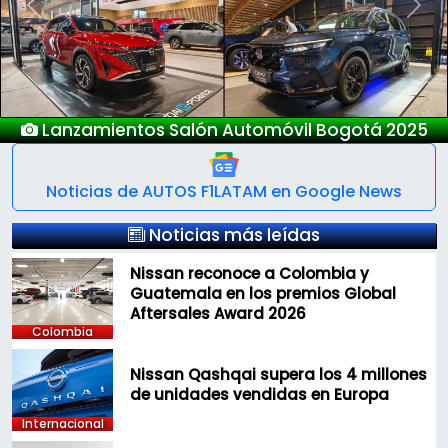
Previous
Next
Nuevo Deepal S05
Noticias de AUTOS F1LATAM en Google News
Noticias más leídas
Nissan reconoce a Colombia y
Guatemala en los premios Global
Aftersales Award 2026
Colombia
Nissan Qashqai supera los 4 millones
de unidades vendidas en Europa
Internacional