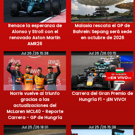
Renace la esperanza de
Malasia rescata el GP de
Alonso y Stroll con el
Bahrein: Sepang será sede
renovado Aston Martin
en octubre de 2026
AMR26
Jul 26 /26 15:38
Jul 26 /26 03:15
Norris vuelve al triunfo
Carrera del Gran Premio de
gracias a las
Hungría F1 - ¡EN VIVO!
actualizaciones del
McLaren MCL40 - Reporte
Carrera - GP de Hungría
Jul 25 /26 18:01
Jul 25 /26 15:38