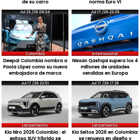
de su carro
norma Euro VI
Jul 23 /26 09:34
Jul 17 /26 23:39
Colombia
Internacional
Deepal Colombia nombra a
Nissan Qashqai supera los 4
Paola López como su nueva
millones de unidades
embajadora de marca
vendidas en Europa
Jul 17 /26 22:51
Jul 17 /26 17:28
Lanzamiento
Lanzamiento
Kia Niro 2026 Colombia : el
Kia Seltos 2026 en Colombia:
exitoso SUV híbrido se
se renueva en diseño y