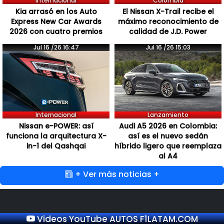
Internacional
Colombia
Kia arrasó en los Auto
El Nissan X-Trail recibe el
Express New Car Awards
máximo reconocimiento de
2026 con cuatro premios
calidad de J.D. Power
Jul 16 /26 16:47
Jul 16 /26 15:03
Internacional
Lanzamiento
Nissan e-POWER: así
Audi A5 2026 en Colombia:
funciona la arquitectura X-
así es el nuevo sedán
in-1 del Qashqai
híbrido ligero que reemplaza
al A4
+ Ver más noticias +
Videos YouTube AUTOS F1LATAM.COM