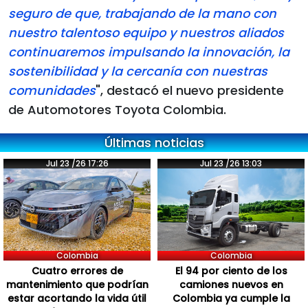
seguro de que, trabajando de la mano con
nuestro talentoso equipo y nuestros aliados
continuaremos impulsando la innovación, la
sostenibilidad y la cercanía con nuestras
comunidades
", destacó el nuevo presidente
de Automotores Toyota Colombia.
Últimas noticias
Jul 23 /26 17:26
Jul 23 /26 13:03
Colombia
Colombia
Cuatro errores de
El 94 por ciento de los
mantenimiento que podrían
camiones nuevos en
estar acortando la vida útil
Colombia ya cumple la