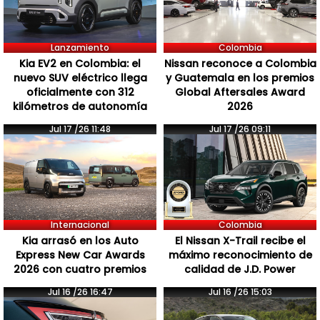
Lanzamiento
Colombia
Kia EV2 en Colombia: el
Nissan reconoce a Colombia
nuevo SUV eléctrico llega
y Guatemala en los premios
oficialmente con 312
Global Aftersales Award
kilómetros de autonomía
2026
Jul 17 /26 11:48
Jul 17 /26 09:11
Internacional
Colombia
Kia arrasó en los Auto
El Nissan X-Trail recibe el
Express New Car Awards
máximo reconocimiento de
2026 con cuatro premios
calidad de J.D. Power
Jul 16 /26 16:47
Jul 16 /26 15:03