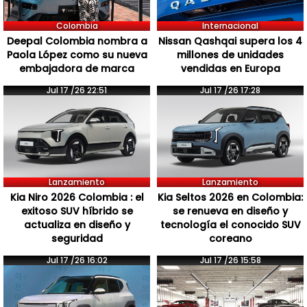
Colombia
Internacional
Deepal Colombia nombra a
Nissan Qashqai supera los 4
Paola López como su nueva
millones de unidades
embajadora de marca
vendidas en Europa
Jul 17 /26 22:51
Jul 17 /26 17:28
Lanzamiento
Lanzamiento
Kia Niro 2026 Colombia : el
Kia Seltos 2026 en Colombia:
exitoso SUV híbrido se
se renueva en diseño y
actualiza en diseño y
tecnología el conocido SUV
seguridad
coreano
Jul 17 /26 16:02
Jul 17 /26 15:58