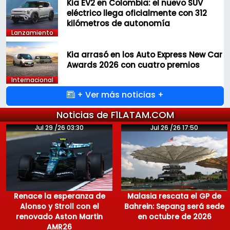
Kia EV2 en Colombia: el nuevo SUV
eléctrico llega oficialmente con 312
kilómetros de autonomía
Lanzamiento
Kia arrasó en los Auto Express New Car
Awards 2026 con cuatro premios
Internacional
+ Ver más noticias +
Noticias de F1LATAM.COM
Jul 29 /26 03:30
Jul 26 /26 17:50
Renace la esperanza de
Malasia rescata el GP de
Alonso y Stroll con el
Bahrein: Sepang será sede
renovado Aston Martin
en octubre de 2026
AMR26