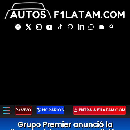
VIVO
HORARIOS
ENTRA A F1LATAM.COM
Grupo Premier anunció la