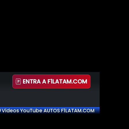
ENTRA A F1LATAM.COM
Videos YouTube AUTOS F1LATAM.COM