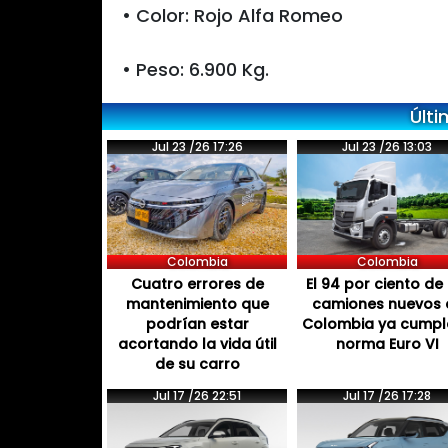
• Color: Rojo Alfa Romeo
• Peso: 6.900 Kg.
Últi
Jul 23 /26 17:26
Jul 23 /26 13:03
Colombia
Colombia
Cuatro errores de
El 94 por ciento de 
mantenimiento que
camiones nuevos 
podrían estar
Colombia ya cumpl
acortando la vida útil
norma Euro VI
de su carro
Jul 17 /26 22:51
Jul 17 /26 17:28