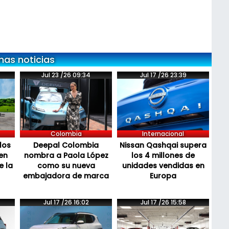
mas noticias
Jul 23 /26 09:34
Jul 17 /26 23:39
Colombia
Internacional
los
Deepal Colombia
Nissan Qashqai supera
en
nombra a Paola López
los 4 millones de
e la
como su nueva
unidades vendidas en
embajadora de marca
Europa
Jul 17 /26 16:02
Jul 17 /26 15:58