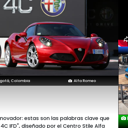
gotá, Colombia
Alfa Romeo
innovador: estas son las palabras clave que
4C IFD", diseñado por el Centro Stile Alfa