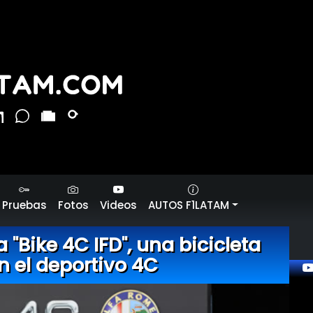
Pruebas
Fotos
Videos
AUTOS F1LATAM
 "Bike 4C IFD", una bicicleta
n el deportivo 4C