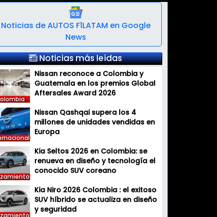
Noticias de AUTOS F1LATAM en Google
News
Noticias más leídas
Nissan reconoce a Colombia y
Guatemala en los premios Global
Aftersales Award 2026
olombia
Nissan Qashqai supera los 4
millones de unidades vendidas en
Europa
ernacional
Kia Seltos 2026 en Colombia: se
renueva en diseño y tecnología el
conocido SUV coreano
nzamiento
Kia Niro 2026 Colombia : el exitoso
SUV híbrido se actualiza en diseño
y seguridad
nzamiento