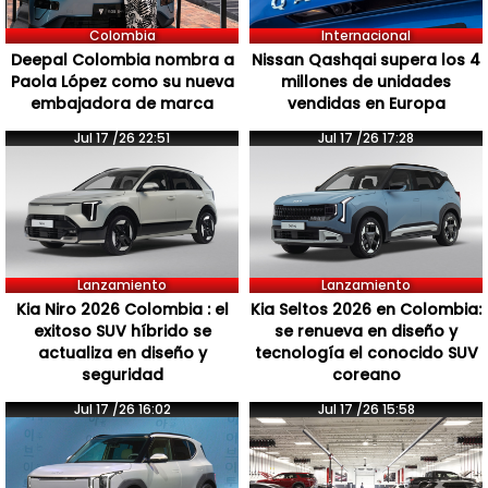
Colombia
Internacional
Deepal Colombia nombra a
Nissan Qashqai supera los 4
Paola López como su nueva
millones de unidades
embajadora de marca
vendidas en Europa
Jul 17 /26 22:51
Jul 17 /26 17:28
Lanzamiento
Lanzamiento
Kia Niro 2026 Colombia : el
Kia Seltos 2026 en Colombia:
exitoso SUV híbrido se
se renueva en diseño y
actualiza en diseño y
tecnología el conocido SUV
seguridad
coreano
Jul 17 /26 16:02
Jul 17 /26 15:58