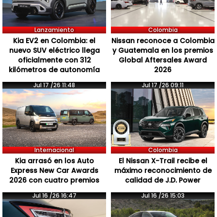
Lanzamiento
Colombia
Kia EV2 en Colombia: el
Nissan reconoce a Colombia
nuevo SUV eléctrico llega
y Guatemala en los premios
oficialmente con 312
Global Aftersales Award
kilómetros de autonomía
2026
Jul 17 /26 11:48
Jul 17 /26 09:11
Internacional
Colombia
Kia arrasó en los Auto
El Nissan X-Trail recibe el
Express New Car Awards
máximo reconocimiento de
2026 con cuatro premios
calidad de J.D. Power
Jul 16 /26 16:47
Jul 16 /26 15:03