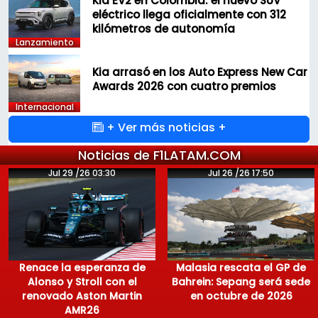
Kia EV2 en Colombia: el nuevo SUV
eléctrico llega oficialmente con 312
kilómetros de autonomía
Lanzamiento
Kia arrasó en los Auto Express New Car
Awards 2026 con cuatro premios
Internacional
+ Ver más noticias +
Noticias de F1LATAM.COM
Jul 29 /26 03:30
Jul 26 /26 17:50
Renace la esperanza de
Malasia rescata el GP de
Alonso y Stroll con el
Bahrein: Sepang será sede
renovado Aston Martin
en octubre de 2026
AMR26