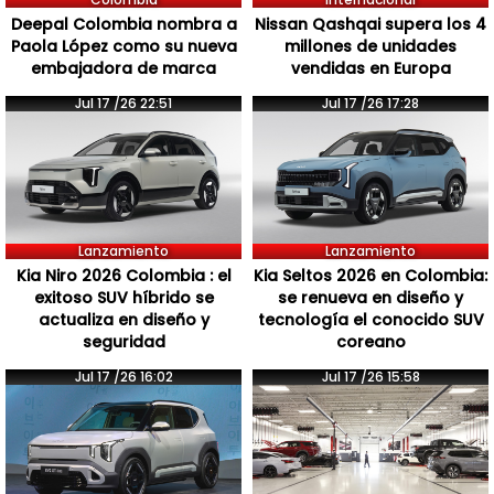
Deepal Colombia nombra a
Nissan Qashqai supera los 4
Paola López como su nueva
millones de unidades
embajadora de marca
vendidas en Europa
Jul 17 /26 22:51
Jul 17 /26 17:28
Lanzamiento
Lanzamiento
Kia Niro 2026 Colombia : el
Kia Seltos 2026 en Colombia:
exitoso SUV híbrido se
se renueva en diseño y
actualiza en diseño y
tecnología el conocido SUV
seguridad
coreano
Jul 17 /26 16:02
Jul 17 /26 15:58