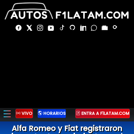
VIVO
HORARIOS
ENTRA A F1LATAM.COM
Alfa Romeo y Fiat registraron