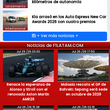
kilómetros de autonomía
Lanzamiento
Kia arrasó en los Auto Express New Car
Awards 2026 con cuatro premios
Internacional
+ Ver más noticias +
Noticias de F1LATAM.COM
Jul 29 /26 03:30
Jul 26 /26 17:50
Renace la esperanza de
Malasia rescata el GP de
Alonso y Stroll con el
Bahrein: Sepang será sede
renovado Aston Martin
en octubre de 2026
AMR26
Jul 26 /26 15:38
Jul 26 /26 03:15