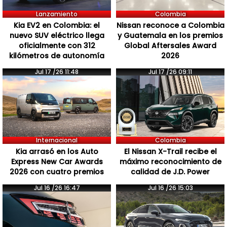
Lanzamiento
Colombia
Kia EV2 en Colombia: el
Nissan reconoce a Colombia
nuevo SUV eléctrico llega
y Guatemala en los premios
oficialmente con 312
Global Aftersales Award
kilómetros de autonomía
2026
Jul 17 /26 11:48
Jul 17 /26 09:11
Internacional
Colombia
Kia arrasó en los Auto
El Nissan X-Trail recibe el
Express New Car Awards
máximo reconocimiento de
2026 con cuatro premios
calidad de J.D. Power
Jul 16 /26 16:47
Jul 16 /26 15:03