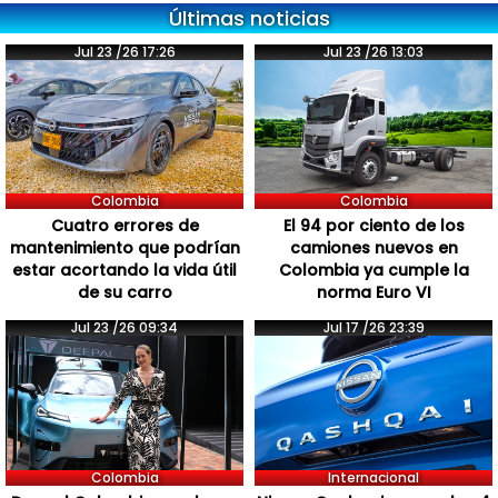
Últimas noticias
Jul 23 /26 17:26
Jul 23 /26 13:03
Colombia
Colombia
Cuatro errores de
El 94 por ciento de los
mantenimiento que podrían
camiones nuevos en
estar acortando la vida útil
Colombia ya cumple la
de su carro
norma Euro VI
Jul 23 /26 09:34
Jul 17 /26 23:39
Colombia
Internacional