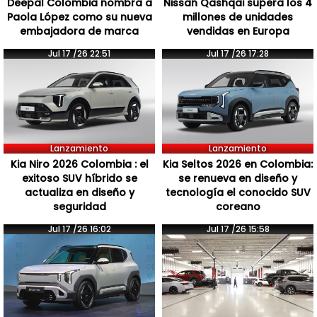
Deepal Colombia nombra a
Nissan Qashqai supera los 4
Paola López como su nueva
millones de unidades
embajadora de marca
vendidas en Europa
Jul 17 /26 22:51
Jul 17 /26 17:28
Lanzamiento
Lanzamiento
Kia Niro 2026 Colombia : el
Kia Seltos 2026 en Colombia:
exitoso SUV híbrido se
se renueva en diseño y
actualiza en diseño y
tecnología el conocido SUV
seguridad
coreano
Jul 17 /26 16:02
Jul 17 /26 15:58